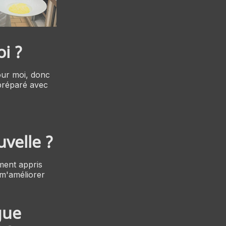
oi ?
our moi, donc
 préparé avec
velle ?
ement appris
 m'améliorer
gue