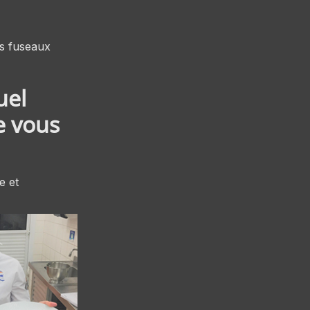
nts fuseaux
uel
e vous
e et