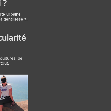
 ?
lité urbaine
a gentillesse ».
cularité
 cultures, de
tout,