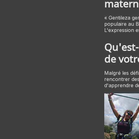
materne
« Gentileza ger
populaire au Br
L'expression e
Qu'est-c
de votr
Malgré les défi
rencontrer des
d'apprendre de