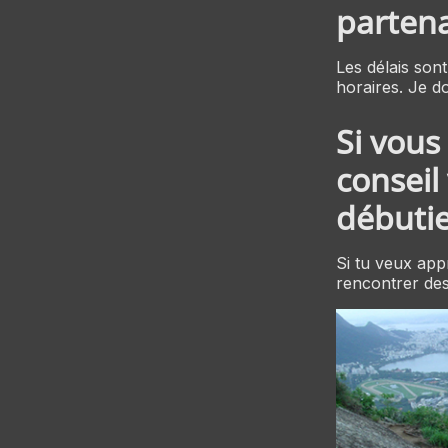
partena
Les délais sont
horaires. Je d
Si vous
conseil
débutie
Si tu veux app
rencontrer des