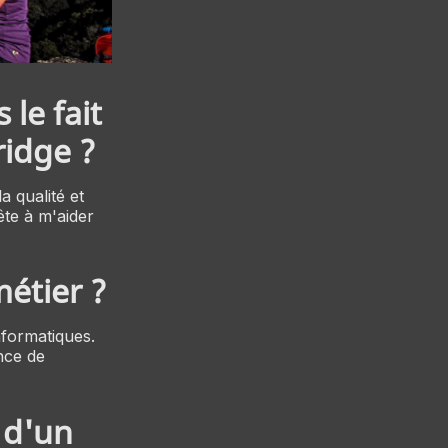
le fait
idge ?
 qualité et
ête à m'aider
étier ?
nformatiques.
nce de
 d'un