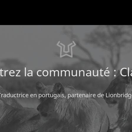
rez la communauté : Cl
Traductrice en portugais, partenaire de Lionbridg