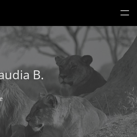
audia B.
e