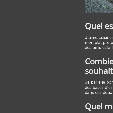
Quel es
J'aime cuisine
mon plat préfér
des amis et la f
Combien
souhait
Je parle le por
des bases d'es
dans ces deux
Quel mo