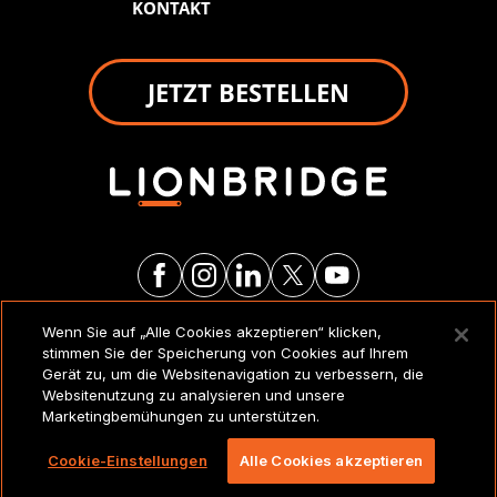
KONTAKT
JETZT BESTELLEN
Wenn Sie auf „Alle Cookies akzeptieren“ klicken,
RECHTSVERMERKE UND
stimmen Sie der Speicherung von Cookies auf Ihrem
RICHTLINIEN
Gerät zu, um die Websitenavigation zu verbessern, die
Websitenutzung zu analysieren und unsere
Marketingbemühungen zu unterstützen.
Copyright 2026 Lionbridge Technologies, LLC. Alle
Rechte vorbehalten.
Cookie-Einstellungen
Alle Cookies akzeptieren