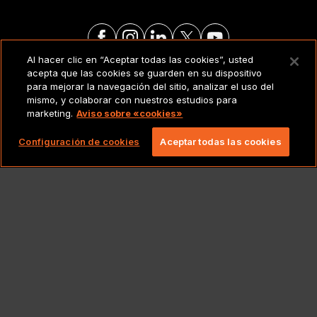
Al hacer clic en “Aceptar todas las cookies”, usted
acepta que las cookies se guarden en su dispositivo
AVISO LEGAL
para mejorar la navegación del sitio, analizar el uso del
mismo, y colaborar con nuestros estudios para
marketing.
Aviso sobre «cookies»
Copyright 2026 Lionbridge Technologies, LLC.
Todos los derechos reservados.
Configuración de cookies
Aceptar todas las cookies