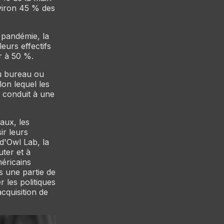
nviron 45 % des
 pandémie, la
leurs effectifs
r à 50 %.
au bureau ou
on lequel les
, conduit à une
aux, les
ir leurs
d'Owl Lab, la
uter et à
éricains
s une partie de
 les politiques
cquisition de