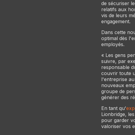
de sécuriser l
relatifs aux ho
vis de leurs m
engagement.
Dans cette nouv
optimal dès l'
employés.
« Les gens pen
suivre, par ex
responsable d
couvrir toute u
l'entreprise a
nouveaux emplo
groupe de pers
générer des rés
En tant qu'
exp
Lionbridge, le
pour garder vo
valoriser vos 