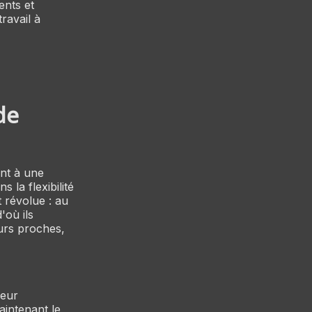
ents et
ravail à
de
ant à une
 la flexibilité
t révolue : au
'où ils
eurs proches,
leur
aintenant le