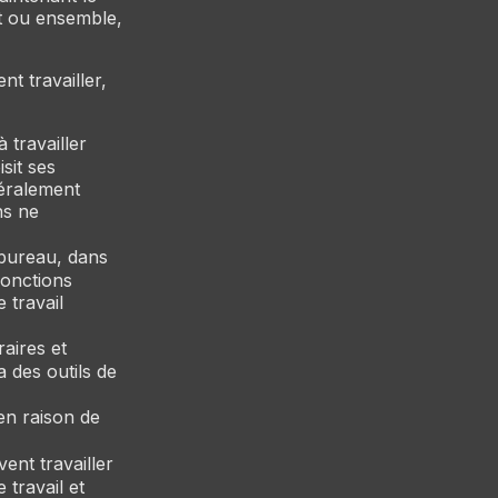
t ou ensemble,
t travailler,
 travailler
sit ses
néralement
ns ne
 bureau, dans
fonctions
 travail
aires et
 des outils de
 en raison de
ent travailler
 travail et