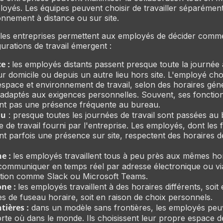
oyés. Les équipes peuvent choisir de travailler séparémen
onnement à distance ou sur site.
es entreprises permettent aux employés de décider commen
urations de travail émergent :
e :
les employés distants passent presque toute la journée à
ur domicile ou depuis un autre lieu hors site. L'employé choi
space et environnement de travail, selon des horaires gé
, adaptés aux exigences personnelles. Souvent, ses fonctio
ent pas une présence fréquente au bureau.
au
: presque toutes les journées de travail sont passées au
 de travail fourni par l'entreprise. Les employés, dont les 
nt parfois une présence sur site, respectent des horaires de
e :
les employés travaillent tous à peu près aux mêmes hor
ommuniquer en temps réel par adresse électronique ou via
ation comme Slack ou Microsoft Teams.
ne :
les employés travaillent à des horaires différents, soit
es de fuseau horaire, soit en raison de choix personnels.
tières :
dans un modèle sans frontières, les employés peuv
rte où dans le monde. Ils choisissent leur propre espace de