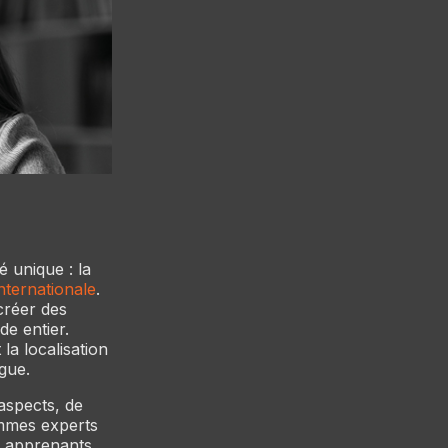
é unique : la
nternationale
.
créer des
e entier.
la localisation
gue.
aspects, de
ommes experts
s apprenants.