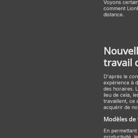
Voyons certain
comment Lionb
distance.
Nouvell
travail
D'après le co
expérience à di
des horaires. 
lieu de cela, l
travaillent, c
acquérir de no
Modèles de t
En permettant 
productivité, 