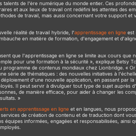
es talents de l'ère numérique du monde entier. Ces profon
raires et aux lieux de travail ont redéfini les attentes des e
éthodes de travail, mais aussi concernant votre support et 
elle réalité de travail hybride, l'
apprentissage en ligne
est 
embauche en matière de formation, d'engagement et d'alig
sent que l'apprentissage en ligne se limite aux cours que
emple pour une formation à la sécurité », explique Betsy To
u programme de contenus mondiaux chez Lionbridge. « Or 
ne série de thématiques : des nouvelles initiatives à l'échell
u déploiement d'une nouvelle application, en passant par la
yés. Il peut servir à divulguer tout type de sujet auprès 
onnes, de manière efficace, pour aider à changer les com
ultats. »
erts en apprentissage en ligne
et en langues, nous propos
s services de création de contenu et de traduction dont vou
s équipes informées, engagées et responsabilisées, ainsi 
employés.