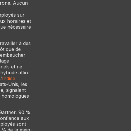
chrone. Aucun
mployés sur
aux horaires et
ique nécessaire
availler à des
tôt que de
t embaucher
ntage
nnels et ne
hybride attire
'
Indice
ts-Unis, les
e, signalant
urs homologues
 Gartner, 90 %
confiance aux
mployés sont
5 % de la main-