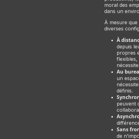
moral des empl
dans un envir
À mesure que l
diverses config
À distanc
depuis le
propres e
flexibles
nécessit
Au bure
un espace
nécessite
définis.
Synchron
peuvent c
collabor
Asynchro
différenc
Sans fron
de n'impo