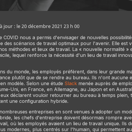
à jour : le 20 décembre 2021 23 h 00
 COVID nous a permis d'envisager de nouvelles possibilités
que des scénarios de travail optimaux pour l'avenir. Elle est
nos méthodes et lieux de travail. La « nouvelle normalité » 
micile, lequel renforce la nécessité d'un lieu de travail innov
ns du monde, les employés préfèrent, dans leur grande maj
istance plutôt que de se rendre au bureau. Ils n'ont aucune 
cien modèle. Selon une étude
Slack
menée auprès de employ
me-Uni, en France, en Allemagne, au Japon et en Australi
 eux déclarent vouloir retourner au bureau à temps plein, 
ent une configuration hybride.
nombreuses entreprises en sont venues à adopter un modèl
bride, les chefs d'entreprise doivent désormais rompre ave
ail, où les employés avaient un lieu de travail unique. Ils 
us modernes, plus centrés sur l'humain, qui permettent au