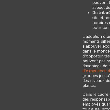
peuvent t
aspect de
Distribué
site et h
horaires 
pour ce 
L'adoption d'u
moments différe
s'appuyer exc
dans le monde 
d'opportunités
peuvent pas se
davantage de c
d'expérience d
groupes jusqu'i
des niveaux de
blancs.
Dans le cadre 
des responsabl
employés quant
tout aussi pro