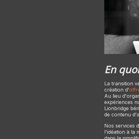
En quoi
La transition v
création d'
offr
Au lieu d'orga
expériences nu
Lionbridge bén
de contenu d'a
Nos services d
l'idéation à l
dans la simpli