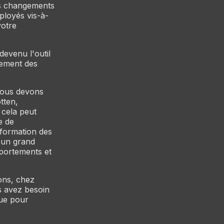
ds changements
mployés vis-à-
votre
devenu l'outil
nement des
 nous devons
tten,
cela peut
e de
 formation des
d'un grand
portements et
ons, chez
s avez besoin
que pour