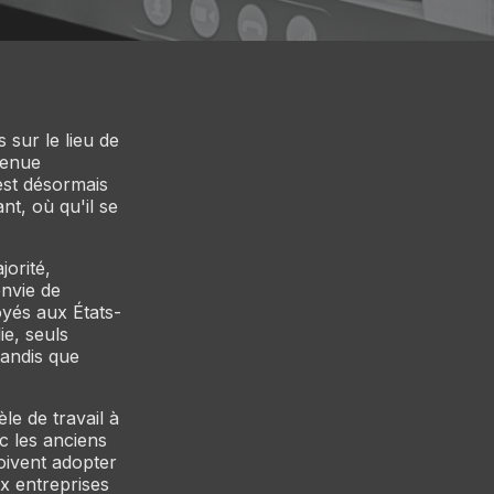
 sur le lieu de
 venue
est désormais
ant, où qu'il se
orité,
envie de
és aux États-
e, seuls
tandis que
e de travail à
c les anciens
doivent adopter
x entreprises