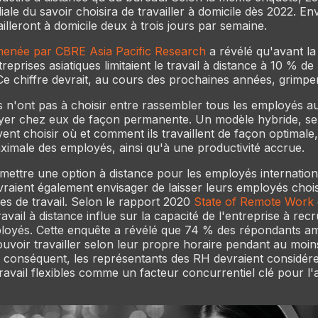
le du savoir choisira de travailler à domicile dès 2022. E
illeront à domicile deux à trois jours par semaine.
enée par CBRE Asia Pacific Research
a révélé qu'avant la
reprises asiatiques limitaient le travail à distance à 10 % de 
 chiffre devrait, au cours des prochaines années, grimpe
s n'ont pas à choisir entre rassembler tous les employés 
yer chez eux de façon permanente. Un modèle hybride, sel
nt choisir où et comment ils travaillent de façon optimale
aximale des employés, ainsi qu'à une productivité accrue.
mettre une option à distance pour les employés internation
vraient également envisager de laisser leurs employés chois
es de travail. Selon le rapport 2020
State of Remote Work
travail à distance influe sur la capacité de l'entreprise à recr
ployés. Cette enquête a révélé que 74 % des répondants am
ouvoir travailler selon leur propre horaire pendant au moin
r conséquent, les représentants des RH devraient considérer
ravail flexibles comme un facteur concurrentiel clé pour l'a