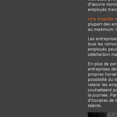
d'œuvre mondia
employés trava
Une enquête m
plupart des ent
au maximum. Ce
Les entreprise
tous les renvo
employés peuve
satisfaction m
En plus de per
entreprises de
propres horair
possibilité du 
retenir les em
souhaitaient p
la journée. Pa
d'horaires de t
talents.