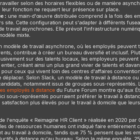
ravailler selon des horaires flexibles ou de manière asyn
 leur fonction ne requiert leur présence sur place.
e :
une main-d'œuvre distribuée comprend à la fois des e
ors site. Cette configuration peut s'adapter à différents fuse
de travail asynchrones. Elle prévoit l'infrastructure numér
modèle mixte.
n modèle de travail asynchrone, où les employés peuvent tr
nts, contribue à créer un bureau diversifié et inclusif. Plu
lusivement sur des talents locaux, les employeurs peuven
entier, créant ainsi un plus grand vivier de talents et dava
 pour ceux qui vivent loin des centres d'affaires conventio
 déplacer. Selon Slack, un modèle de travail à distance ou 
andidats, notamment issus de groupes sous-représentés. L
es employés à distance
du Future Forum montre qu'aux Éta
ci sous-représentés pourraient préférer le travail à distanc
 satisfaction plus élevés pour le travail à domicile que le
de l'enquête « Reimagine HR Client » réalisée en 2020 par
es de ressources humaines ont indiqué faire entièrement 
 au travail à domicile, tandis que 75 % pensent que les e
ductifs à distance qu'au bureau. Selon la même enquête, 2