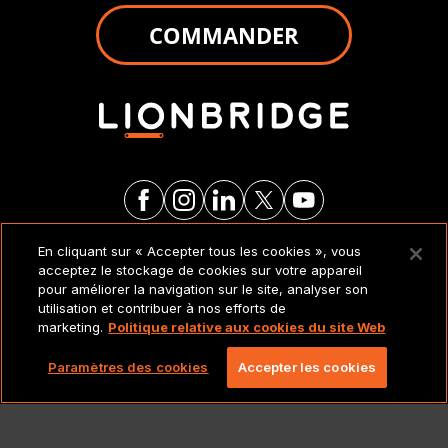
COMMANDER
En cliquant sur « Accepter tous les cookies », vous
MENTIONS LÉGALES ET
acceptez le stockage de cookies sur votre appareil
POLITIQUES
pour améliorer la navigation sur le site, analyser son
utilisation et contribuer à nos efforts de
marketing.
Politique relative aux cookies du site Web
Copyright 2026 Lionbridge Technologies, LLC. Tous
droits réservés.
Paramètres des cookies
Accepter les cookies