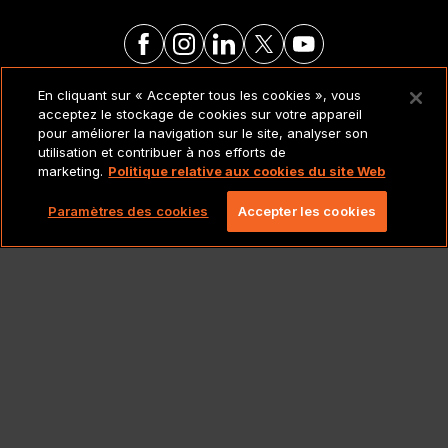
En cliquant sur « Accepter tous les cookies », vous
MENTIONS LÉGALES ET
acceptez le stockage de cookies sur votre appareil
POLITIQUES
pour améliorer la navigation sur le site, analyser son
utilisation et contribuer à nos efforts de
marketing.
Politique relative aux cookies du site Web
Copyright 2026 Lionbridge Technologies, LLC. Tous
droits réservés.
Paramètres des cookies
Accepter les cookies