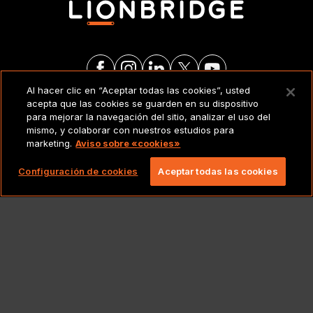
Al hacer clic en “Aceptar todas las cookies”, usted
acepta que las cookies se guarden en su dispositivo
AVISO LEGAL
para mejorar la navegación del sitio, analizar el uso del
mismo, y colaborar con nuestros estudios para
marketing.
Aviso sobre «cookies»
Copyright 2026 Lionbridge Technologies, LLC.
Todos los derechos reservados.
Configuración de cookies
Aceptar todas las cookies