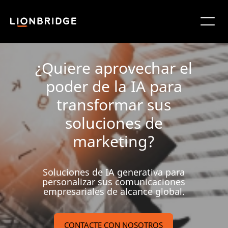
¿Quiere aprovechar el
poder de la IA para
transformar sus
soluciones de
marketing?
Soluciones de IA generativa para
personalizar sus comunicaciones
empresariales de alcance global.
CONTACTE CON NOSOTROS