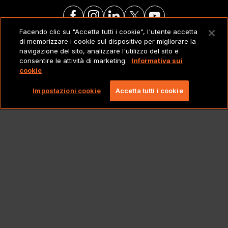
Facendo clic su "Accetta tutti i cookie", l'utente accetta
di memorizzare i cookie sul dispositivo per migliorare la
NOTE LEGALI
navigazione del sito, analizzare l'utilizzo del sito e
consentire le attività di marketing.
Informativa sui
cookie
Copyright 2026 Lionbridge Technologies, LLC. Tutti
i diritti riservati.
Impostazioni cookie
Accetta tutti i cookie