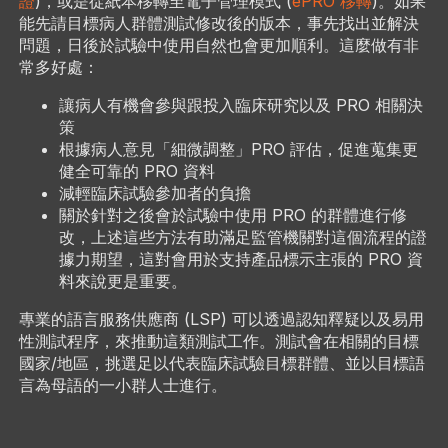
證
)，或是從紙本移轉至電子管理模式 (
ePRO 移轉
)。如果
能先請目標病人群體測試修改後的版本，事先找出並解決
問題，日後於試驗中使用自然也會更加順利。這麼做有非
常多好處：
讓病人有機會參與跟投入臨床研究以及 PRO 相關決
策
根據病人意見「細微調整」PRO 評估，促進蒐集更
健全可靠的 PRO 資料
減輕臨床試驗參加者的負擔
關於針對之後會於試驗中使用 PRO 的群體進行修
改，上述這些方法有助滿足監管機關對這個流程的證
據力期望，這對會用於支持產品標示主張的 PRO 資
料來說更是重要。
專業的語言服務供應商 (LSP) 可以透過認知釋疑以及易用
性測試程序，來推動這類測試工作。測試會在相關的目標
國家/地區，挑選足以代表臨床試驗目標群體、並以目標語
言為母語的一小群人士進行。