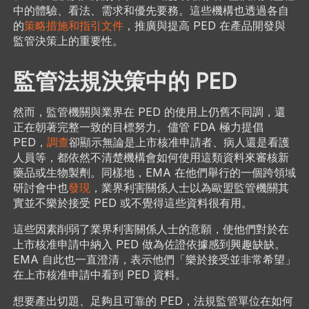
中的體驗、看法、需求和優先要務。這些機構也透過各自
的
策略措施和指引文件
，推廣與提高 PED 在產品開發與
監管決策上的重要性。
監管法規決策中的 PED
然而，監管機關與業界在 PED 的使用上仍舊不同調，還
正在朝著完整一致的目標努力。儘管 FDA 極力提倡
PED，
調查
卻顯示無論是上市核准申請者、病人還是看護
人員等，都依然不清楚機構會如何使用這類資料來審核新
藥品或生物製劑。同樣地，EMA 在他們舉行的一個跨領域
研討會中也
發現
，業界利害關係人士以為歐盟監管機關其
實並不樂於接受 PED 或不覺得這些資料很有用。
這些因素削弱了業界利害關係人士的意願，使他們對於在
上市核准申請中納入 PED 做為佐證依據感到興趣缺缺。
EMA 自此也一直澄清，表示他們「樂於接受並非常希望」
在上市核准申請中看到 PED 資料。
想要產出切題、足夠且可靠的 PED，法規監管單位在如何