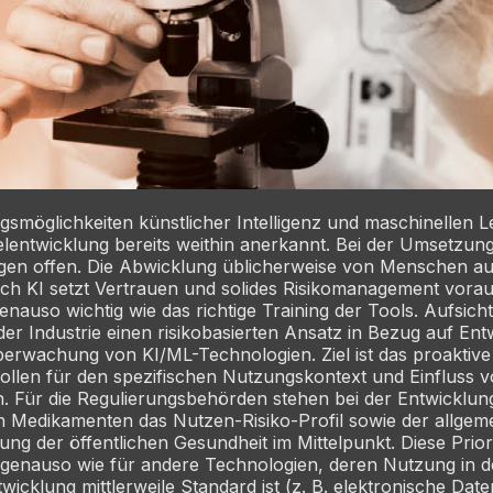
möglichkeiten künstlicher Intelligenz und maschinellen Le
elentwicklung bereits weithin anerkannt. Bei der Umsetzun
agen offen. Die Abwicklung üblicherweise von Menschen au
rch KI setzt Vertrauen und solides Risikomanagement vorau
enauso wichtig wie das richtige Training der Tools. Aufsic
er Industrie einen risikobasierten Ansatz in Bezug auf Ent
berwachung von KI/ML-Technologien. Ziel ist das proaktiv
rollen für den spezifischen Nutzungskontext und Einfluss 
. Für die Regulierungsbehörden stehen bei der Entwicklun
 Medikamenten das Nutzen-Risiko-Profil sowie der allgem
ung der öffentlichen Gesundheit im Mittelpunkt. Diese Prior
 genauso wie für andere Technologien, deren Nutzung in d
twicklung mittlerweile Standard ist (z. B. elektronische Dat