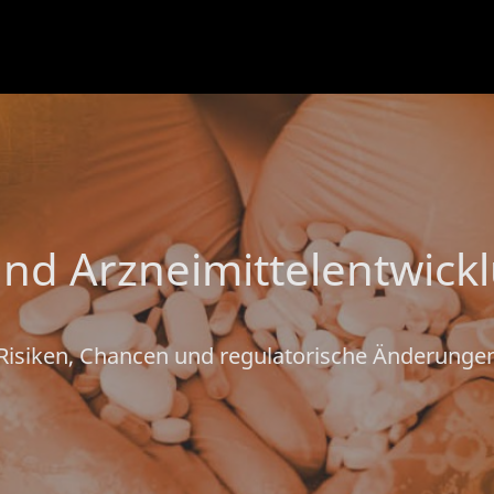
und Arzneimittelentwick
Risiken, Chancen und regulatorische Änderunge