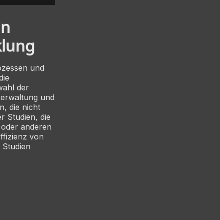
in
klung
ozessen und
die
wahl der
verwaltung und
, die nicht
r Studien, die
 oder anderen
ffizienz von
e Studien