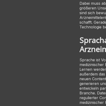
Dabei muss ab
größeren Unsic
sind sich bewu
Arzneimittelen
schafft. Gerad
Technologie b
Spracha
Arzneim
Sprache ist V
medizinischer 
Lernen werden
außerdem das 
neuen Content
generieren und
entwickeln par
Branche. Date
regulierter Co
medizinischer 