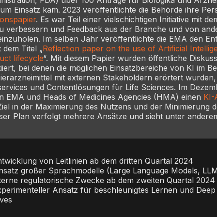
m Einsatz kam. 2023 veröffentlichte die Behörde ihre Pers
ionspapier
. Es war Teil einer vielschichtigen Initiative mit de
u verbessern und Feedback aus der Branche und von and
inzuholen. Im selben Jahr veröffentlichte die EMA den En
dem Titel „
Reflection paper on the use of Artificial Intellig
ct lifecycle
“. Mit diesem Papier wurden öffentliche Diskus
iiert, bei denen die möglichen Einsatzbereiche von KI im Be
rarzneimittel mit externen Stakeholdern erörtert wurden, 
ervices und Contentlösungen für Life Sciences. Im Dezem
ten EMA und Heads of Medicines Agencies (HMA) einen
KI-
iel in der Maximierung des Nutzens und der Minimierung d
eser Plan verfolgt mehrere Ansätze und sieht unter ander
twicklung von Leitlinien ab dem dritten Quartal 2024
insatz großer Sprachmodelle (Large Language Models, LLM
nterne regulatorische Zwecke ab dem zweiten Quartal 2024
xperimenteller Ansatz für beschleunigtes Lernen und Deep
ives