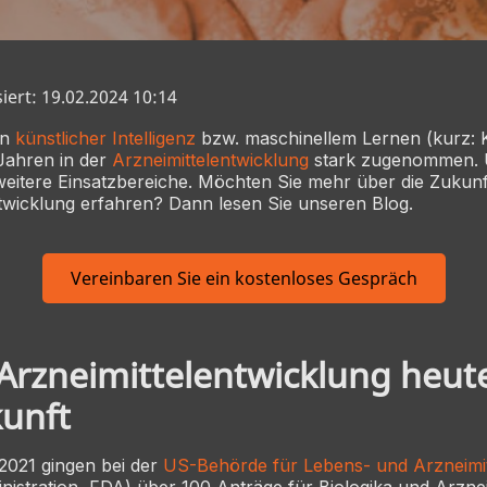
siert: 19.02.2024 10:14
on
künstlicher Intelligenz
bzw. maschinellem Lernen (kurz: 
 Jahren in der
Arzneimittelentwicklung
stark zugenommen. U
weitere Einsatzbereiche. Möchten Sie mehr über die Zukunft
twicklung erfahren? Dann lesen Sie unseren Blog.
Vereinbaren Sie ein kostenloses Gespräch
Arzneimittelentwicklung heut
kunft
 2021 gingen bei der
US-Behörde für Lebens- und Arzneimit
istration, FDA) über 100 Anträge für Biologika und Arzneim