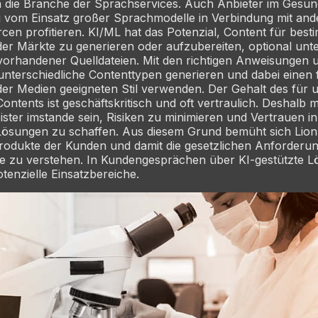
n die Branche der Sprachservices. Auch Anbieter im Gesu
g vom Einsatz großer Sprachmodelle in Verbindung mit and
en profitieren. KI/ML hat das Potenzial, Content für best
er Märkte zu generieren oder aufzubereiten, optional unt
vorhandener Quelldateien. Mit den richtigen Anweisungen 
nterschiedliche Contenttypen generieren und dabei einen 
der Medien geeigneten Stil verwenden. Der Gehalt des für
Contents ist geschäftskritisch und oft vertraulich. Deshalb
ister imstande sein, Risiken zu minimieren und Vertrauen in
ösungen zu schaffen. Aus diesem Grund bemüht sich Lion
rodukte der Kunden und damit die gesetzlichen Anforderu
he zu verstehen. In Kundengesprächen über KI-gestützte 
otenzielle Einsatzbereiche.