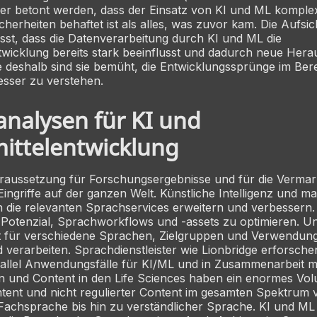
er betont werden, dass der Einsatz von KI und ML komple
herheiten behaftet ist als alles, was zuvor kam. Die Aufs
sst, dass die Datenverarbeitung durch KI und ML die
twicklung bereits stark beeinflusst und dadurch neue Her
e deshalb sind sie bemüht, die Entwicklungssprünge im Bere
esser zu verstehen.
nalysen für KI und
ittelentwicklung
oraussetzung für Forschungsergebnisse und für die Verma
Eingriffe auf der ganzen Welt. Künstliche Intelligenz und ma
 die relevanten Sprachservices erweitern und verbessern.
Potenzial, Sprachworkflows und -assets zu optimieren. U
 für verschiedene Sprachen, Zielgruppen und Verwendu
 verarbeiten. Sprachdienstleister wie Lionbridge erforsch
allel Anwendungsfälle für KI/ML und in Zusammenarbeit mi
n und Content in den Life Sciences haben ein enormes Vo
ntent und nicht regulierter Content im gesamten Spektrum 
Fachsprache bis hin zu verständlicher Sprache. KI und ML