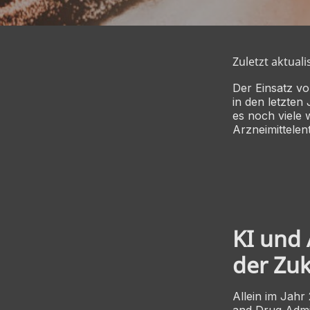
Zuletzt aktuali
Der Einsatz v
in den letzten
es noch viele 
Arzneimittelen
KI und 
der Zu
Allein im Jahr
and Drug Admin