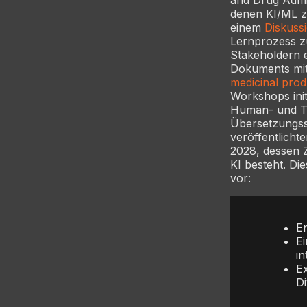
denen KI/ML zu
einem
Diskuss
Lernprozess z
Stakeholdern e
Dokuments mit 
medicinal produ
Workshops init
Human- und Tie
Übersetzungss
veröffentlich
2028, dessen Z
KI besteht. Di
vor:
En
E
i
E
D