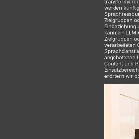
transformiere
werden künfti
Sprachressourc
Zielgruppen od
Einbeziehung 
kann ein LLM u
Zielgruppen o
verarbeiteten 
Sprachdienstle
angebotenen L
Content und P
Einsatzbereic
erörtern wir p