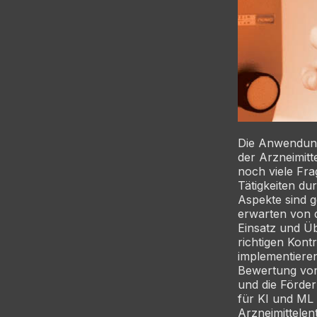
Die Anwendungs
der Arzneimitt
noch viele Fr
Tätigkeiten du
Aspekte sind g
erwarten von d
Einsatz und Ü
richtigen Kont
implementieren
Bewertung von
und die Förder
für KI und ML
Arzneimittelen