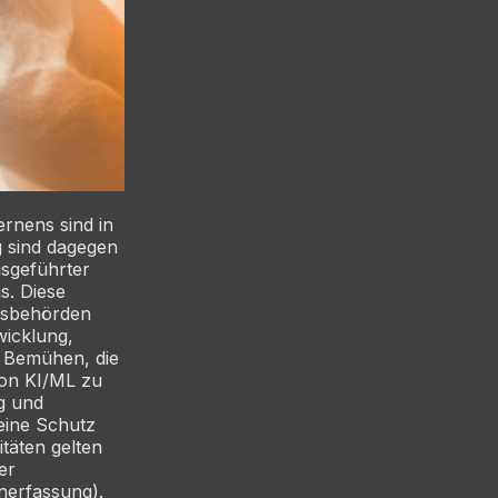
rnens sind in
g sind dagegen
sgeführter
s. Diese
htsbehörden
wicklung,
e Bemühen, die
von KI/ML zu
g und
eine Schutz
itäten gelten
er
enerfassung).