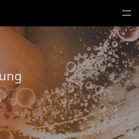
lung
n