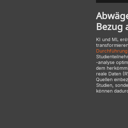
Abwäge
Bezug a
KI und ML erö
transformieren
Durchführung 
Studienteilne
-analyse optim
dem herkömmlic
reale Daten (
Quellen einbez
Studien, sonde
können dadurch