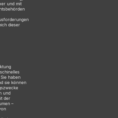
xer und mit
ichtsbehörden
ausforderungen
ich dieser
rktung
schinelles
 Sie haben
nd sie können
ngszwecke
en und
t der
lumen –
von