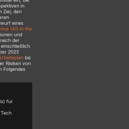
pektiven in
m Ziel, den
eren
twurf eines
ence (AI) in the
sionen und
reich der
einschließlich
ber 2023
Arbeitsplan
bis
er Risiken von
em Folgendes
s) für
 Tech