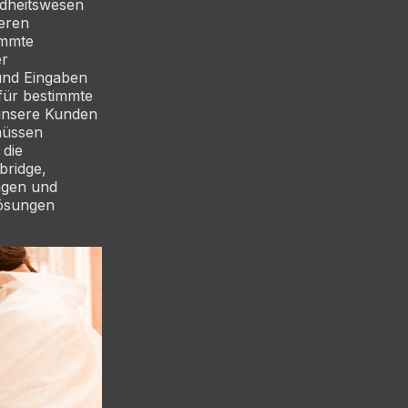
ndheitswesen
eren
immte
er
und Eingaben
für bestimmte
 unsere Kunden
 müssen
 die
bridge,
ngen und
Lösungen