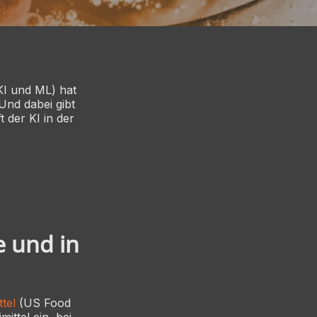
KI und ML) hat
nd dabei gibt
 der KI in der
e und in
tel
(US Food
ittel ein, bei