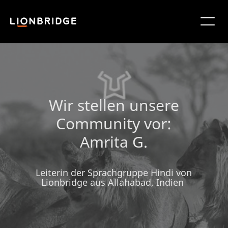
Wir stellen unsere
Community vor:
Amrita G.
Leiterin der Sprachgruppe Hindi von
Lionbridge aus Allahabad, Indien