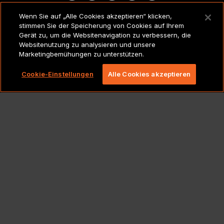
Wenn Sie auf „Alle Cookies akzeptieren“ klicken,
RECHTSVERMERKE UND
stimmen Sie der Speicherung von Cookies auf Ihrem
RICHTLINIEN
Gerät zu, um die Websitenavigation zu verbessern, die
Websitenutzung zu analysieren und unsere
Marketingbemühungen zu unterstützen.
Copyright 2026 Lionbridge Technologies, LLC. Alle
Rechte vorbehalten.
Cookie-Einstellungen
Alle Cookies akzeptieren