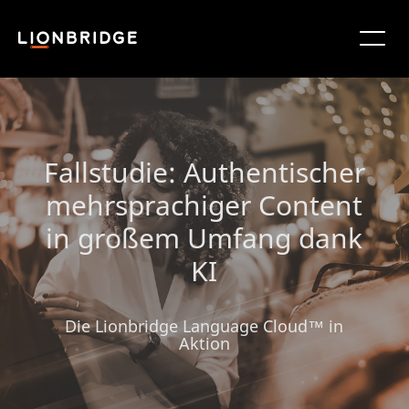
Fallstudie: Authentischer
mehrsprachiger Content
in großem Umfang dank
KI
Die Lionbridge Language Cloud™ in
Aktion