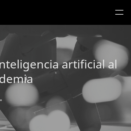
eligencia artificial al
ndemia
"