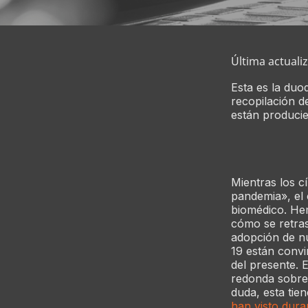
Última actuali
Esta es la duo
recopilación d
están producie
Mientras los c
pandemia», el 
biomédico. Hem
cómo se retras
adopción de nu
19 están convir
del presente. 
redonda sobre
duda, esta tie
han visto duram