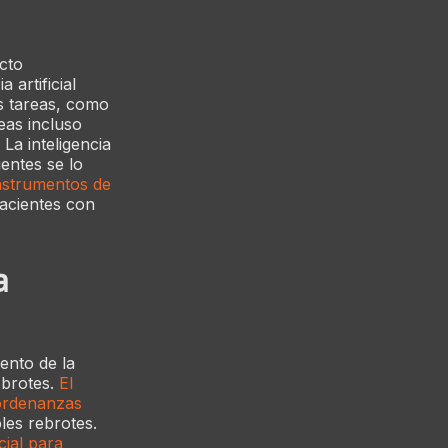
cto
 artificial
as tareas, como
reas incluso
La inteligencia
ientes se lo
instrumentos de
pacientes con
a
ento de la
 brotes.
El
 ordenanzas
les rebrotes.
icial para