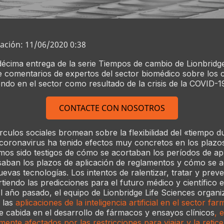
zación: 11/06/2020 0:38
décima entrega de la serie Tiempos de cambio de Lionbridg
e comentarios de expertos del sector biomédico sobre los
ndo en el sector como resultado de la crisis de la COVID-1
CONTACTE CON NOSOTROS
írculos sociales bromean sobre la flexibilidad del «tiempo d
coronavirus ha tenido efectos muy concretos en los plazos
os sido testigos de cómo se acortaban los períodos de ap
aban los plazos de aplicación de reglamentos y cómo se a
evas tecnologías. Los intentos de ralentizar, tratar y prev
tiendo las predicciones para el futuro médico y científico e
El año pasado, el equipo de Lionbridge Life Sciences organ
 las
aplicaciones de la inteligencia artificial en el sector fa
ne cabida en el desarrollo de fármacos y ensayos clínicos
, 
ente afectados por las restricciones para viajar y la retice