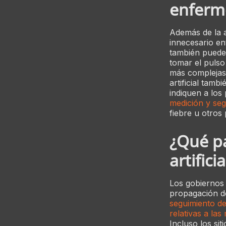
enferm
Además de la a
innecesario ent
también puede 
tomar el pulso
más complejas,
artificial tam
indiquen a los
medición y segu
fiebre u otros
¿Qué pa
artifici
Los gobiernos 
propagación de
seguimiento de
relativas a las
Incluso los si