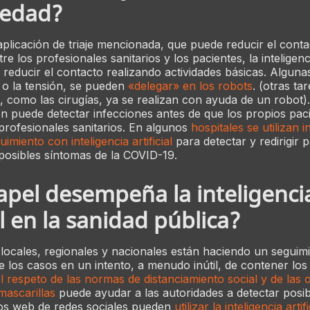
edad?
plicación de triaje mencionada, que puede reducir el conta
re los profesionales sanitarios y los pacientes, la inteligencia
reducir el contacto realizando actividades básicas. Algun
 o la tensión, se pueden
«delegar» en los robots
. (otras ta
 como las cirugías, ya se realizan con ayuda de un robot). 
bién puede detectar infecciones antes de que los propios pac
 profesionales sanitarios. En algunos
hospitales se utilizan 
imiento con inteligencia artificial
para detectar y redirigir 
 posibles síntomas de la COVID-19.
pel desempeña la inteligenci
al en la sanidad pública?
locales, regionales y nacionales están haciendo un seguimi
 los casos en un intento, a menudo inútil, de contener los
l respeto de las normas de distanciamiento social y de las
 mascarillas
puede ayudar a las autoridades a detectar posib
tios web de redes sociales pueden
utilizar la inteligencia artif