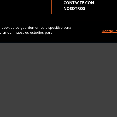
CONTACTE CON
NOSOTROS
s cookies se guarden en su dispositivo para
right 2026 Lionbridge Technologies, LLC. Todos los derechos res
Configur
borar con nuestros estudios para