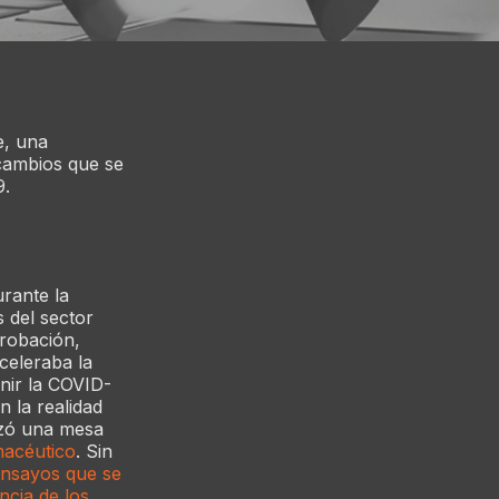
e, una
 cambios que se
9.
urante la
 del sector
robación,
celeraba la
enir la COVID-
n la realidad
izó una mesa
rmacéutico
. Sin
ensayos que se
ncia de los