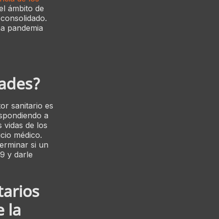
 el ámbito de
 consolidado.
na pandemia
dades?
tor sanitario es
espondiendo a
 vidas de los
cio médico.
erminar si un
9 y darle
tarios
 la