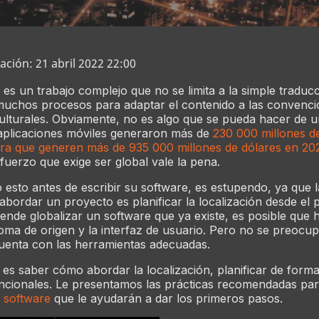
ación: 21 abril 2022 22:00
es un trabajo complejo que no se limita a la simple traduc
 muchos procesos para adaptar el contenido a las convenc
 culturales. Obviamente, no es algo que se pueda hacer de u
 aplicaciones móviles generaron más de
230 000 millones d
ra que generen más de 935 000 millones de dólares en 20
sfuerzo que exige ser global vale la pena.
o esto antes de escribir su software, es estupendo, ya que
bordar un proyecto es planificar la localización desde el p
tende globalizar un software que ya existe, es posible que
dioma de origen y la interfaz de usuario. Pero no se preocu
 cuenta con las herramientas adecuadas.
 es saber cómo abordar la localización, planificar de forma 
funcionales. Le presentamos las prácticas recomendadas par
e software
que le ayudarán a dar los primeros pasos.