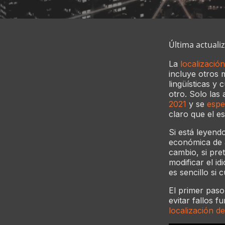
Última actualiz
La
localización
incluye otros
lingüísticas y
otro. Solo las
2021
y se
espe
claro que el e
Si está leyend
económica de a
cambio, si pre
modificar el i
es sencillo si
El primer paso
evitar fallos 
localización d