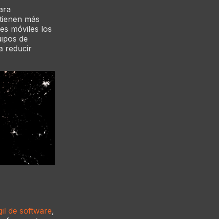
ara
 tienen más
nes móviles los
uipos de
a reducir
gil de software
,