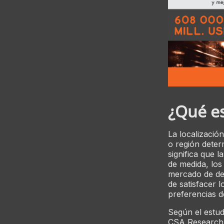
¿Qué es
La localizació
o región dete
significa que l
de medida, los
mercado de des
de satisfacer l
preferencias de
Según el estud
CSA Research 