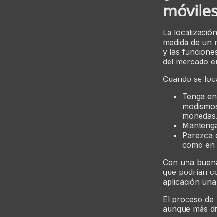
móvile
La localizació
medida de un 
y las funciones
del mercado en
Cuando se local
Tenga en 
modismos,
monedas
Mantenga 
Parezca 
como en 
Con una buena 
que podrían co
aplicación una
El proceso de l
aunque más difí