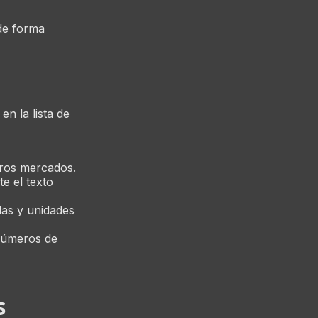
de forma
n la lista de
tros mercados.
e el texto
das y unidades
 números de
s