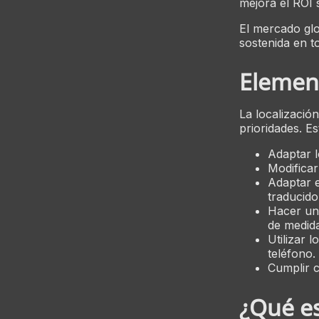
mejora el ROI 
El mercado glo
sostenida en t
Element
La localizació
prioridades. E
Adaptar l
Modificar
Adaptar e
traducido
Hacer un
de medida
Utilizar 
teléfono.
Cumplir c
¿Qué es