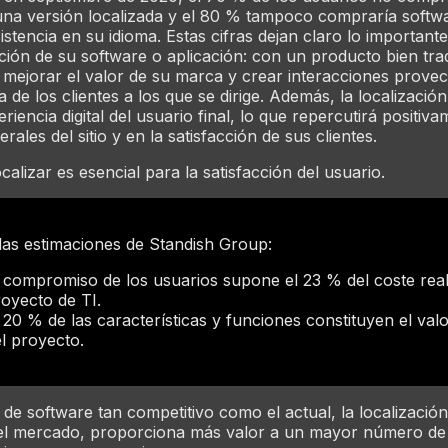
una versión localizada y el 80 % tampoco compraría softw
istencia en su idioma. Estas cifras dejan claro lo important
ción de su software o aplicación: con un producto bien tra
 mejorar el valor de su marca y crear interacciones prove
 de los clientes a los que se dirige. Además, la localizació
riencia digital del usuario final, lo que repercutirá positiv
rales del sitio y en la satisfacción de sus clientes.
localizar es esencial para la satisfacción del usuario.
as estimaciones de Standish Group:
 compromiso de los usuarios supone el 23 % del coste rea
oyecto de TI.
 20 % de las características y funciones constituyen el valo
l proyecto.
de software tan competitivo como el actual, la localizació
 el mercado, proporciona más valor a un mayor número de