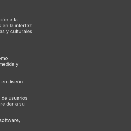
ción a la
en la interfaz
as y culturales
como
 medida y
 en diseño
s de usuarios
ere dar a su
 software,