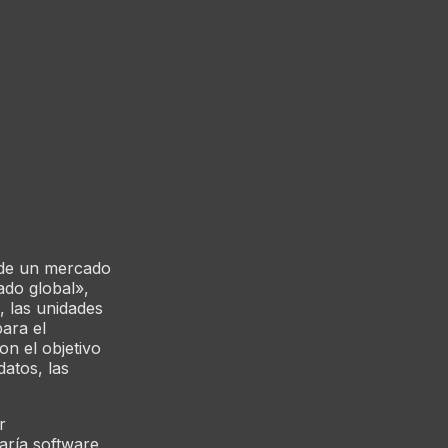
a de un mercado
do global»,
, las unidades
ara el
on el objetivo
datos, las
r
aría software