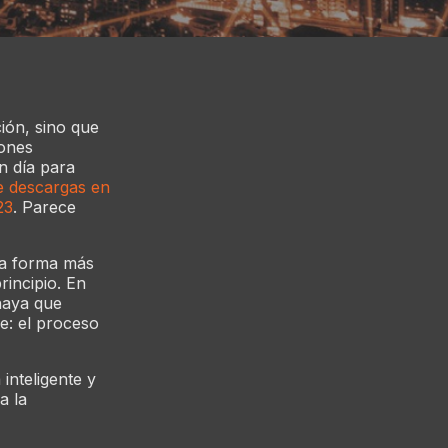
ción, sino que
iones
n día para
e descargas en
23
. Parece
 la forma más
rincipio. En
 haya que
pe: el proceso
inteligente y
a la