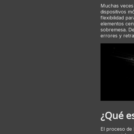
Muchas veces l
dispositivos mó
flexibilidad pa
elementos cent
sobremesa. Des
errores y retr
¿Qué es
El proceso de 