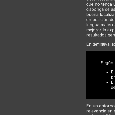
que no tenga 
disponga de as
buena localiza
en posición de
lengua materna
mejorar la expe
resultados gene
En definitiva: 
Según l
El
pr
El
de
En un entorno 
relevancia en