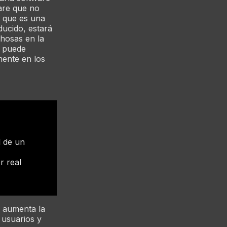
are que no
e que es una
ducido, estará
chosas en la
n puede
amente en los
l de un
r real
n aumenta la
 usuarios y