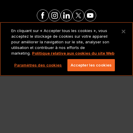
En cliquant sur « Accepter tous les cookies », vous
MENTIONS LÉGALES ET
acceptez le stockage de cookies sur votre appareil
POLITIQUES
pour améliorer la navigation sur le site, analyser son
utilisation et contribuer à nos efforts de
marketing.
Politique relative aux cookies du site Web
Copyright 2026 Lionbridge Technologies, LLC. Tous
droits réservés.
Paramètres des cookies
Accepter les cookies