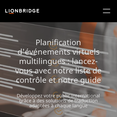
Planification
d'événements virtuels
multilingues : lancez-
vous avec notre liste de
contrôle et notre guide
Développez votre public international
grâce à des solutions de traduction
adaptées à chaque langue