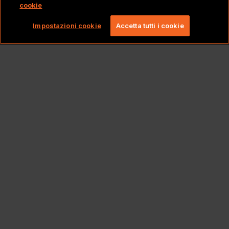
cookie
Copyright 2026 Lionbridge Technologies, LLC. Tutti
i diritti riservati.
Impostazioni cookie
Accetta tutti i cookie