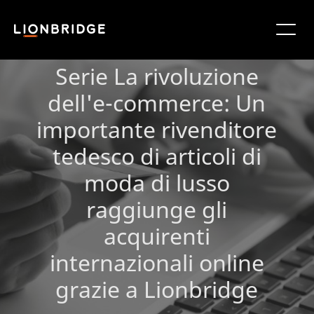
Serie La rivoluzione
dell'e-commerce: Un
importante rivenditore
tedesco di articoli di
moda di lusso
raggiunge gli
acquirenti
internazionali online
grazie a Lionbridge