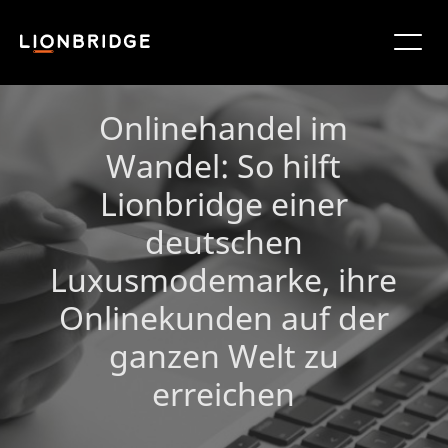
Onlinehandel im
Wandel: So hilft
Lionbridge einer
deutschen
Luxusmodemarke, ihre
Onlinekunden auf der
ganzen Welt zu
erreichen