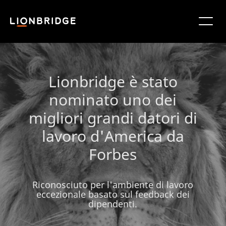
Lionbridge è stato
nominato uno dei
migliori grandi datori di
lavoro d'America da
Forbes
Riconosciuto per l'ambiente di lavoro
eccezionale basato sul feedback dei
dipendenti.