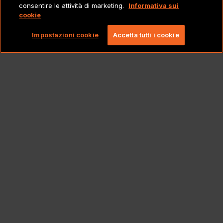
consentire le attività di marketing.
Informativa sui
cookie
Copyright 2026 Lionbridge Technologies, LLC. Tutti
i diritti riservati.
Impostazioni cookie
Accetta tutti i cookie