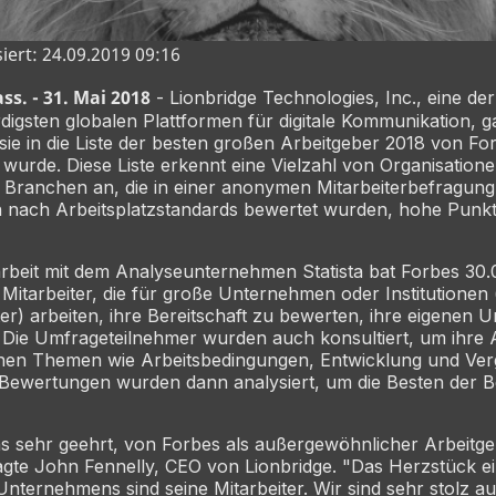
siert: 24.09.2019 09:16
. - 31. Mai 2018
- Lionbridge Technologies, Inc., eine der
igsten globalen Plattformen für digitale Kommunikation, g
sie in die Liste der besten großen Arbeitgeber 2018 von F
rde. Diese Liste erkennt eine Vielzahl von Organisatione
Branchen an, die in einer anonymen Mitarbeiterbefragung,
 nach Arbeitsplatzstandards bewertet wurden, hohe Punktz
beit mit dem Analyseunternehmen Statista bat Forbes 30
Mitarbeiter, die für große Unternehmen oder Institutionen
ter) arbeiten, ihre Bereitschaft zu bewerten, ihre eigenen
 Die Umfrageteilnehmer wurden auch konsultiert, um ihre 
nen Themen wie Arbeitsbedingungen, Entwicklung und Ver
 Bewertungen wurden dann analysiert, um die Besten der B
ns sehr geehrt, von Forbes als außergewöhnlicher Arbeitg
agte John Fennelly, CEO von Lionbridge. "Das Herzstück e
Unternehmens sind seine Mitarbeiter. Wir sind sehr stolz a