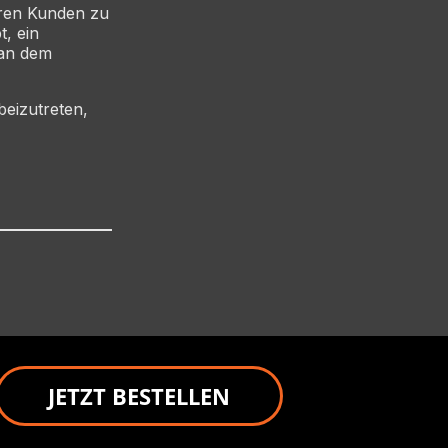
eren Kunden zu
t, ein
 an dem
eizutreten,
JETZT BESTELLEN