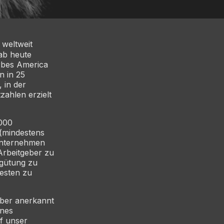
 weltweit
ab heute
orbes America
n in 25
 in der
ahlen erzielt
.000
 (mindestens
 Unternehmen
Arbeitgeber zu
gütung zu
esten zu
eber anerkannt
ines
uf unser