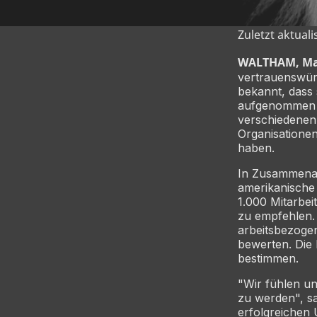
Zuletzt aktuali
WALTHAM, Mass
vertrauenswürd
bekannt, dass 
aufgenommen wu
verschiedenen 
Organisationen
haben.
In Zusammenar
amerikanische 
1.000 Mitarbei
zu empfehlen.
arbeitsbezoge
bewerten. Die
bestimmen.
"Wir fühlen u
zu werden", s
erfolgreichen 