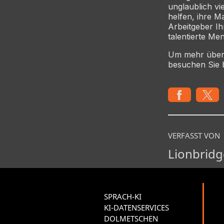
unglaublich v
helfen, ihre M
Arbeitgeber I
talentierte M
Um mehr über 
besuchen Sie b
VERFASST VON
Lionbridg
SPRACH-KI
KI-DATENSERVICES
DOLMETSCHEN