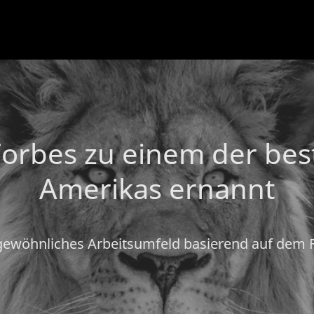
Forbes zu einem der bes
Amerikas ernannt
gewöhnliches Arbeitsumfeld basierend auf dem F