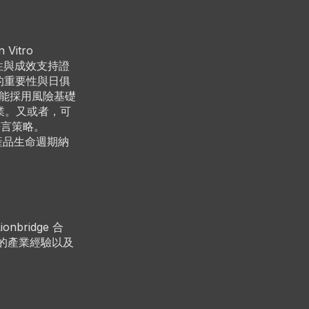
n Vitro
材安全性與成效支持證
的重要性與日俱
果能採用風險基礎
業。又或者，可
語言策略。
個產品生命週期納
nbridge 合
的產業經驗以及