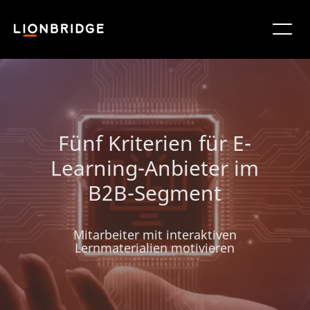
Fünf Kriterien für E-
Learning-Anbieter im
B2B-Segment
Mitarbeiter mit interaktiven
Lernmaterialien motivieren