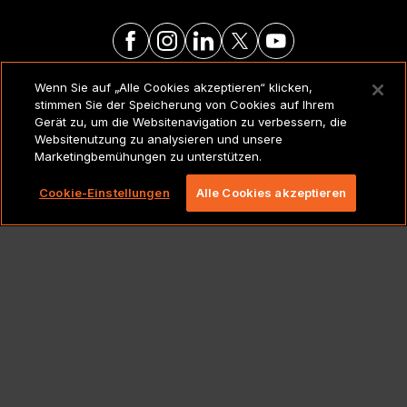
Wenn Sie auf „Alle Cookies akzeptieren“ klicken,
RECHTSVERMERKE UND
stimmen Sie der Speicherung von Cookies auf Ihrem
RICHTLINIEN
Gerät zu, um die Websitenavigation zu verbessern, die
Websitenutzung zu analysieren und unsere
Marketingbemühungen zu unterstützen.
Copyright 2026 Lionbridge Technologies, LLC. Alle
Rechte vorbehalten.
Cookie-Einstellungen
Alle Cookies akzeptieren