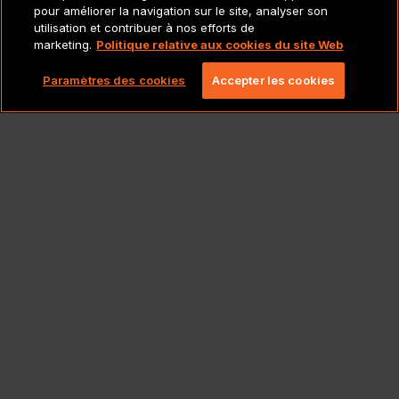
POLITIQUES
pour améliorer la navigation sur le site, analyser son
utilisation et contribuer à nos efforts de
marketing.
Politique relative aux cookies du site Web
Copyright 2026 Lionbridge Technologies, LLC. Tous
droits réservés.
Paramètres des cookies
Accepter les cookies