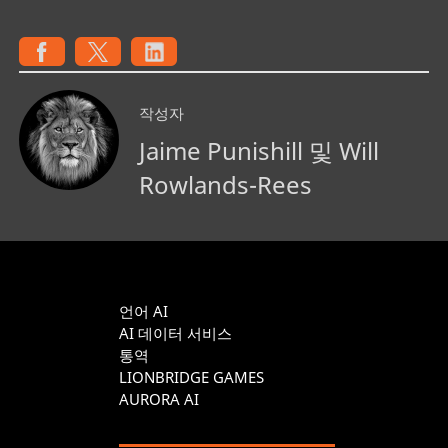
작성자
Jaime Punishill 및 Will
Rowlands-Rees
언어 AI
AI 데이터 서비스
통역
LIONBRIDGE GAMES
AURORA AI