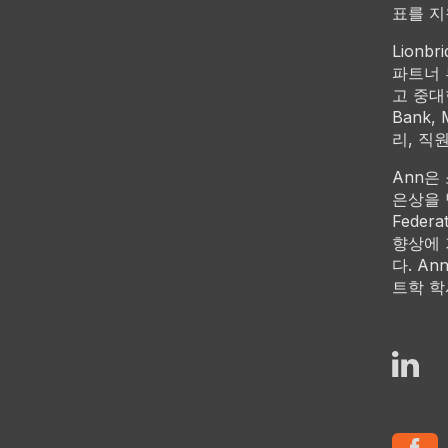
표를 지
Lionb
파트너 
고 중대한
Bank
리, 직
Ann은 
은상을 받았
Fede
향상에 기
다. An
트학 학