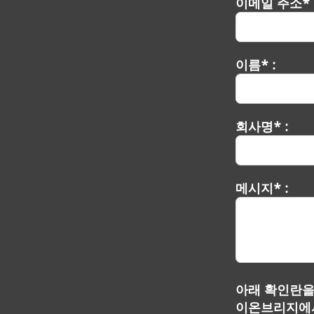
이메일 주소* 
이름* :
회사명* :
메시지* :
아래 확인란을
이온브리지에서