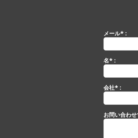
メール* :
名* :
会社* :
お問い合わせ*