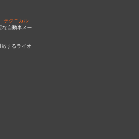
、
テクニカル
要な自動車メー
対応するライオ