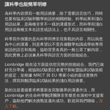
讓科學也能簡單明瞭
為科學內容撰寫一般用語摘要​，除了需要語言技巧，同時
也要有臨床試驗和醫學術語的相關經驗。科學結果和淺白
用語結果，是兩種非常不一樣的溝通形式，而科學與淺白
用語這兩種文本在語意或語法上，也不具語言相關性。
科學寫作側重的是向科學同儕​呈現客觀的內容，而以病患
為中心的溝通，則是希望以不需具備醫學知識或學術專用
術語的語言和風格，協助背景各異的一般公眾了解內容，
因此實務上必須兼具科學與語言方面的技能組合。​
Lionbridge 能在這方面提供您完整的技能組合。我們已做
好充分準備，能協助試驗委託者遵守新歐盟臨床試驗規範
的規定，並根據 MRCT 與 EU 專家小組的最佳實務作
法，撰寫與翻譯臨床試驗結果的淺白用語摘要。
新的法規遵循要求將重新改寫製藥界的溝通作法，而
Lionbridge 的生命科學翻譯團隊​非常樂意在過程中支援客
戶，協助他們解決挑戰並邁向成功。歡迎與我們聯絡，
深
入了解
。​