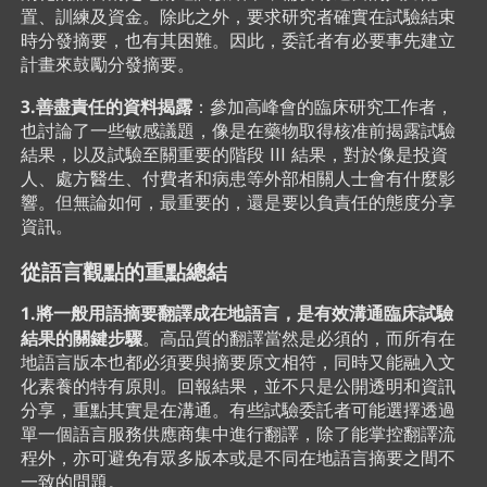
置、訓練及資金。除此之外，​要求研究者確實在試驗結束
時分發摘要，也有其困難。因此，委託者有必要事先建立
計畫來鼓勵分發摘要。
3.善盡責任的資料揭露
：​參加高峰會的臨床研究工作者，
也討論了一些敏感議題，像是在藥物取得核准前揭露試驗
結果，以及試驗至關重要的階段 III 結果，對於像是投資
人、處方醫生、付費者和病患等外部相關人士會有什麼影
響。但無論如何，最重要的，還是要以負責任​的態度分享
資訊。
從語言觀點的重點總結
1.將一般用語摘要翻譯成在地語言，是有效溝通臨床試驗
結果的關鍵步驟
。​高品質​的翻譯當然是必須的，而所有在
地語言版本也都必須要與摘要原文相符，同時又能融入文
化素養的特有原則。​回報結果，並不只是公開透明和資訊
分享，重點其實是在溝通。有些試驗委託者​可能選擇透過
單一個語言服務供應商集中進行翻譯，除了能掌控翻譯流
程外，亦可避免有眾多版本或是不同在地語言摘要之間不
一致的問題。