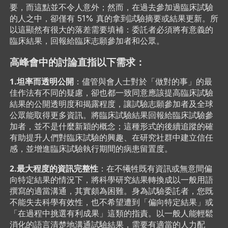
要，而這點並不令人意外；然而，在過去參加過臨床試驗
的人之中，卻僅有 51% 真的拿到試驗摘要或結果更新。所
以這顯然有很大的落差需要填補：​委託者必須將​有意義的
臨床結果，回報給臨床志願參加者和公眾。
高峰會中的討論直指以下需求：
1.坦率而透明公開
：​儘管與會人士對於「做對的事」​的最
佳作法有不同的疑慮，卻也都一致同意應該提高臨床試驗
結果的公開透明度和揭露程度，讓試驗志願參加者及全球
公眾能取得更多資訊。將臨床試驗結果回報給臨床試驗參
加者，並不是​什麼新穎的概念；這種形式的後續追蹤的確
有助提升人們對臨床試驗的興趣、在研究社群中建立信任
感，並增進臨床試驗執行期間的病患留置度。
2.最大程度的資訊完整性
：​在不犧牲既有資訊或無意間偏
向特定結果的情況下，將科學研究結果轉換成以一般用語
撰寫​的適當溝通，其實頗為困難。身為試驗委託者，您既
不能失去科學有效性，也不希望遭到「偏向特定結果」或
「在過程中挑選有利成果」這類的指責。​以一般人能輕鬆
消化的語言清楚地溝通試驗結果，需要有適當的人力配