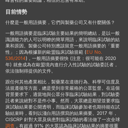
目前情勢
什麼是一般用語摘要，它們與製藥公司又有什麼關係？​
​一般用語摘要是臨床試驗主要結果的簡明總結，是以一般
識讀能力的人可以明瞭的簡單用語，來說明臨床試驗的結
果和原因。製藥公司特別應該留意一般用語摘要的「重要
性」；因為根據新的歐盟臨床試驗規範 (
EU No.
536/2014
)，一般用語摘要很快 (注意：很可能在 2020
年) 就會成為在歐盟境內進行介入性試驗的試驗委託者，
依法強制得提供的文件。
跟任何其他產業相比，製藥業在道德行為、科學可信度及
法規遵循等方面，總是受到非常嚴格的公眾監督。​在這個
背景要求下，適當地與公眾分享臨床試驗結果，對試驗委
託者來說絕對不是件小事。然而，大眾總是期望並要求臨
床試驗結果要公開透明，而臨床試驗參加者也期待能在試
驗結束時，看到以淺白用語撰寫的結果摘要。2017 年，
CISCRP 針對大眾及病患對臨床試驗的看法做了一次全球
調查
，有超過 91% 的大眾認為臨床試驗結果的摘要很重