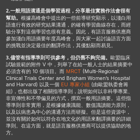
2.一般用語溝通是個學習過程，分享最佳實務作法會很有
幫助。
根據高峰會中提出的一些前導研究顯示，以淺白用
語進行有效的研究結果溝通，的確有學習曲線存在，而經
驗分享對這個學習也很有意義。因此，有語言服務供應商
參加淺白用語摘要年度高峰會，與大家一起討論語言方面
的挑戰並決定最佳的翻譯作法，其優點顯而易見。
3.儘管有指導準則可供參考，但仍舊不夠完備。
歐盟臨床
試驗規範的附件 V 中，列舉了在給一般人士的結果摘要中
必須含有的 10 個項目。而
MRCT
(Multi-Regional
Clinical Trials Center and Brigham Women’s Hospital
and Harvard) 以及一個
EU 專家小組
(由歐盟執委會籌
組)，也都出版了相關指導準則，說明如何以非科學專業、
非宣傳性和不帶偏見的方式，撰寫一般用語摘要。這些指
導準則非常實用，是根據健康識能、數值識讀能力原則，
以及​以病患為中心的溝通方法而研擬。但是這些資源中，
並沒有關於如何以符合在地文化的用語來翻譯摘要的詳細
準則。在這方面，就是語言服務供應商可以提供協助的地
方。​