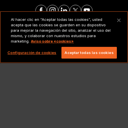
Al hacer clic en “Aceptar todas las cookies”, usted
acepta que las cookies se guarden en su dispositivo
AVISO LEGAL
para mejorar la navegación del sitio, analizar el uso del
mismo, y colaborar con nuestros estudios para
marketing.
Aviso sobre «cookies»
Copyright 2026 Lionbridge Technologies, LLC.
Todos los derechos reservados.
Configuración de cookies
Aceptar todas las cookies