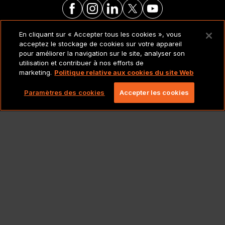
En cliquant sur « Accepter tous les cookies », vous
MENTIONS LÉGALES ET
acceptez le stockage de cookies sur votre appareil
POLITIQUES
pour améliorer la navigation sur le site, analyser son
utilisation et contribuer à nos efforts de
marketing.
Politique relative aux cookies du site Web
Copyright 2026 Lionbridge Technologies, LLC. Tous
droits réservés.
Paramètres des cookies
Accepter les cookies