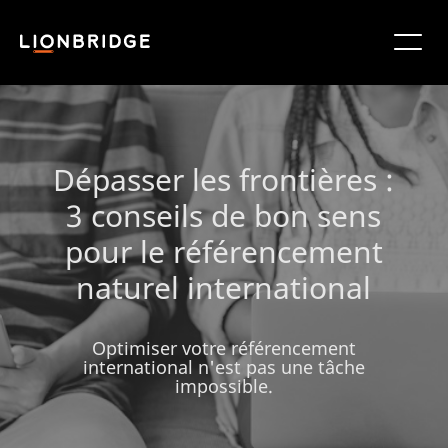
Dépasser les frontières :
3 conseils de bon sens
pour le référencement
naturel international
Optimiser votre référencement
international n'est pas une tâche
impossible.