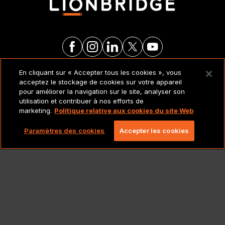
En cliquant sur « Accepter tous les cookies », vous
MENTIONS LÉGALES ET
acceptez le stockage de cookies sur votre appareil
POLITIQUES
pour améliorer la navigation sur le site, analyser son
utilisation et contribuer à nos efforts de
marketing.
Politique relative aux cookies du site Web
Copyright 2026 Lionbridge Technologies, LLC. Tous
droits réservés.
Paramètres des cookies
Accepter les cookies