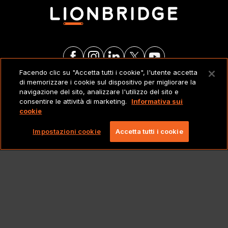
Facendo clic su "Accetta tutti i cookie", l'utente accetta
di memorizzare i cookie sul dispositivo per migliorare la
NOTE LEGALI
navigazione del sito, analizzare l'utilizzo del sito e
consentire le attività di marketing.
Informativa sui
cookie
Copyright 2026 Lionbridge Technologies, LLC. Tutti
i diritti riservati.
Impostazioni cookie
Accetta tutti i cookie