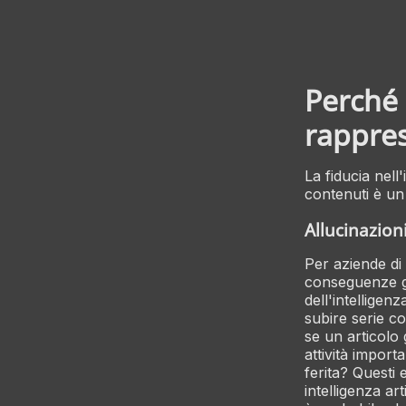
Perché l
rappres
La fiducia nell'
contenuti è un
Allucinazion
Per aziende di
conseguenze gr
dell'intelligen
subire serie c
se un articolo 
attività import
ferita? Questi
intelligenza ar