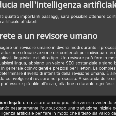
ducia nell'intelligenza artificial
i quattro importanti passaggi, sarà possibile ottenere cont
 artificiale affidabili.
rrete a un revisore umano
piegare un revisore umano in diversi modi durante il process
aduzione o localizzazione dei contenuti per individuare error
maticali, linguistici e di altro tipo. Un revisore può fare in mo
ualsiasi lingua, abbiano un valore SEO sostanziale e siano b
 o in generale coinvolgenti e preziosi per i lettori. La comples
eterminare il livello di intensità della revisione umana. È a
do coinvolgere il revisore nel processo. A seconda delle cir
può essere più utile all'inizio, alla fine o durante ogni fase.
oni legali:
un revisore umano può intervenire rivedendo e
ando pesantemente l'output dopo una traduzione iniziale g
elligenza artificiale per fare in modo che il testo sia valido d