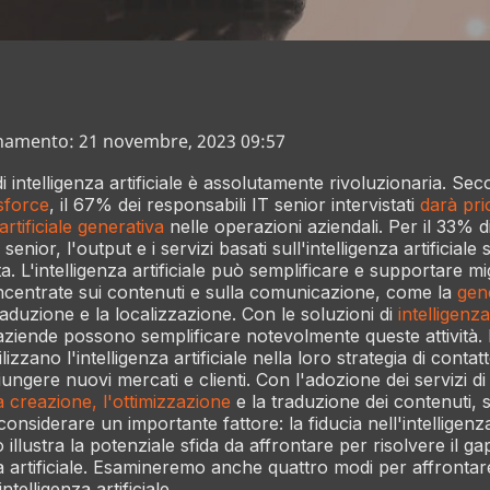
namento: 21 novembre, 2023 09:57
i intelligenza artificiale è assolutamente rivoluzionaria. S
esforce
, il 67% dei responsabili IT senior intervistati
darà pri
 artificiale generativa
nelle operazioni aziendali. Per il 33% d
senior, l'output e i servizi basati sull'intelligenza artificial
a. L'intelligenza artificiale può semplificare e supportare migli
 incentrate sui contenuti e sulla comunicazione, come la
gen
traduzione e la localizzazione. Con le soluzioni di
intelligenza
 aziende possono semplificare notevolmente queste attività. I
izzano l'intelligenza artificiale nella loro strategia di contatt
ngere nuovi mercati e clienti. Con l'adozione dei servizi di 
a creazione, l'ottimizzazione
e la traduzione dei contenuti, 
nsiderare un importante fattore: la fiducia nell'intelligenza 
 illustra la potenziale sfida da affrontare per risolvere il gap
za artificiale. Esamineremo anche quattro modi per affrontare
'intelligenza artificiale.