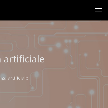
 artificiale
za artificiale