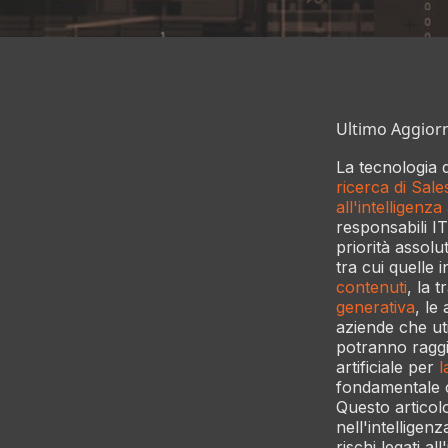
Ultimo Aggior
La tecnologia d
ricerca di Sal
all'intelligenza
responsabili IT 
priorità assolut
tra cui quelle
contenuti
, la 
generativa
, le
aziende che util
potranno raggiu
artificiale per
l
fondamentale co
Questo articolo
nell'intelligen
rischi legati all