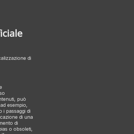
iciale
calizzazione di
e
uso
ontenuti, può
 ad esempio,
o i passaggi di
icazione di una
mento di
bias o obsoleti,