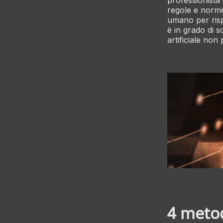
professionista
regole e norme 
umano per rispe
è in grado di s
artificiale no
4 metod