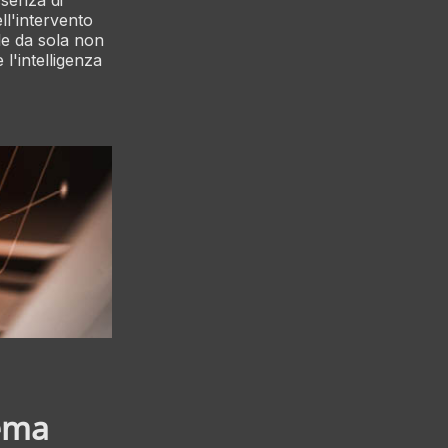
ssenza di
ll'intervento
ale da sola non
 l'intelligenza
lema