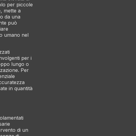
olo per piccole
e, mette a
so da una
ente può
iare
nto umano nel
zzati
nvolgenti per i
troppo lungo o
zzazione. Per
enziale
accuratezza
zate in quantità
golamentati
sarie
rvento di un