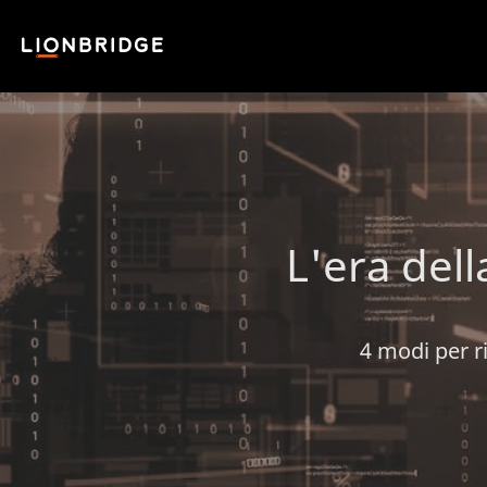
L'era della
4 modi per ri