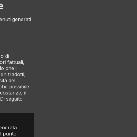
e
enuti generati
o di
i fattuali,
do che i
en tradotti,
sità del
nche possibile
costanze, il
 Di seguito
enerata
al punto