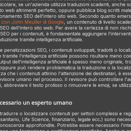
icolare, se un'azienda utilizza traduzioni scadenti, anche s
ito web altrimenti perfetto, oppure pubblica blog scritti mal
izionamento SEO dell'intero sito web. Secondo quanto emer
 con John Meuller di Google
, un contenuto di livello scad
SEO dell'intero sito web. Per avere la certezza di non risch
 SEO per i contenuti, è fondamentale aggiungere l'interve
duzione tramite intelligenza artificiale.
re penalizzazioni SEO, i contenuti sviluppati, tradotti o locali
tramite l'intelligenza artificiale possono risultare meno coi
output dell'intelligenza artificiale è spesso meno originale, 
oppure può rendere problematica la traduzione o la locali
za che i contenuti attirino l'attenzione dei destinatari, è ess
evisore umano nel processo. Il revisore può controllare l'
i, abbreviare il testo prolisso o rimuovere le emoji, se utiliz
necessario un esperto umano
tradurre o localizzare contenuti per settori complessi e re
 sanitario, Life Science, finanziario, legale ecc.) sono neces
onoscenze approfondite. Potrebbe essere necessario l'inte