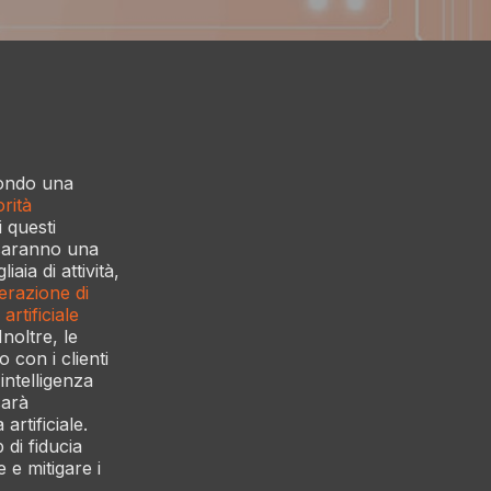
econdo una
orità
i questi
e saranno una
aia di attività,
erazione di
 artificiale
noltre, le
o con i clienti
intelligenza
sarà
artificiale.
 di fiducia
 e mitigare i