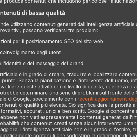
e produca contenuti che includono pericolose "allucinazion
ontenuti di bassa qualità
de utilizzano contenuti generati dall'intelligenza artificial
eventivi, possono verificarsi tre problemi:
zioni per il posizionamento SEO del sito web
oinvolgimento degli utenti
ell'identità e del messaggio del brand
artificiale è in grado di creare, tradurre e localizzare conten
 punto. Senza la pianificazione e l'intervento dell'uomo, inf
svolgere queste attività con il livello di qualità, coerenza o
 potrebbe determinare una serie di problemi sul fronte della
pale di Google, specialmente con i
recenti aggiornamenti degl
ontenuti di qualità più elevata. Ciò significa dare la priorità 
nformativi, accurati, unici e ben scritti. Google si concentra 
 sebbene non vieti espressamente i contenuti generati dall'in
a probabilità che contenuti creati senza alcun intervento um
aggiore. L'intelligenza artificiale non è in grado di fornire, 
tematicamente contenuti che soddisfino la definizione di qual