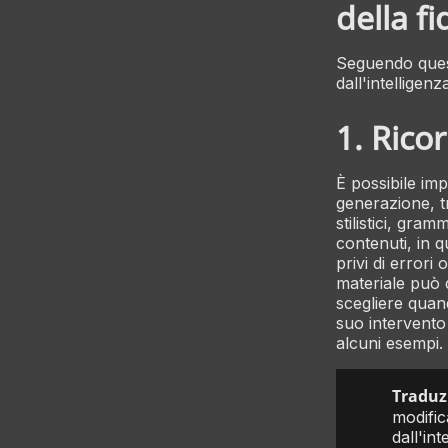
della fi
Seguendo quest
dall'intelligenza
1. Rico
È possibile im
generazione, tr
stilistici, gram
contenuti, in q
privi di errori
materiale può d
scegliere quan
suo intervento 
alcuni esempi.
Traduzi
modific
dall'int