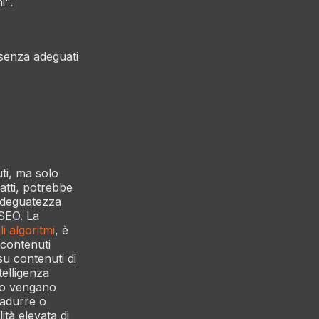
i".
e senza adeguati
uti, ma solo
atti, potrebbe
 adeguatezza
 SEO. La
i algoritmi
, è
a contenuti
su contenuti di
telligenza
ano vengano
tradurre o
ità elevata di