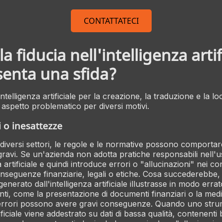
CONTATTATECI
a fiducia nell'intelligenza artif
enta una sfida?
intelligenza artificiale per la creazione, la traduzione e la lo
 aspetto problematico per diversi motivi.
i o inesattezze
 diversi settori, le regole e le normative possono comportar
avi. Se un'azienda non adotta pratiche responsabili nell'
za artificiale e quindi introduce errori o "allucinazioni" nei c
onseguenze finanziarie, legali o etiche. Cosa succederebbe,
generato dall'intelligenza artificiale illustrasse in modo errat
anti, come la presentazione di documenti finanziari o la med
 errori possono avere gravi conseguenze. Quando uno stru
tificiale viene addestrato su dati di bassa qualità, contenenti 