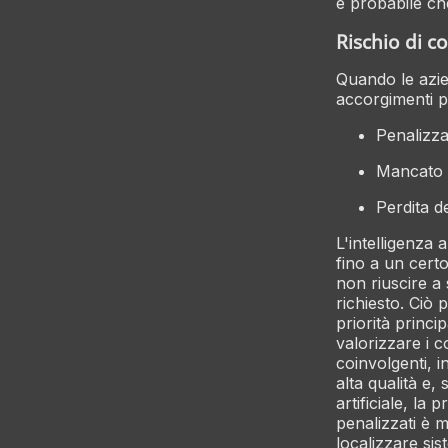
è probabile ch
Rischio di c
Quando le azien
accorgimenti pr
Penalizza
Mancato c
Perdita d
L'intelligenza 
fino a un certo
non riuscire a 
richiesto. Ciò
priorità princi
valorizzare i c
coinvolgenti, i
alta qualità e,
artificiale, l
penalizzati è m
localizzare sis