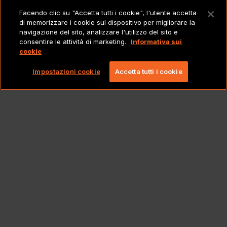
Facendo clic su "Accetta tutti i cookie", l'utente accetta
di memorizzare i cookie sul dispositivo per migliorare la
NOTE LEGALI
navigazione del sito, analizzare l'utilizzo del sito e
consentire le attività di marketing.
Informativa sui
cookie
Copyright 2026 Lionbridge Technologies, LLC. Tutti
i diritti riservati.
Impostazioni cookie
Accetta tutti i cookie