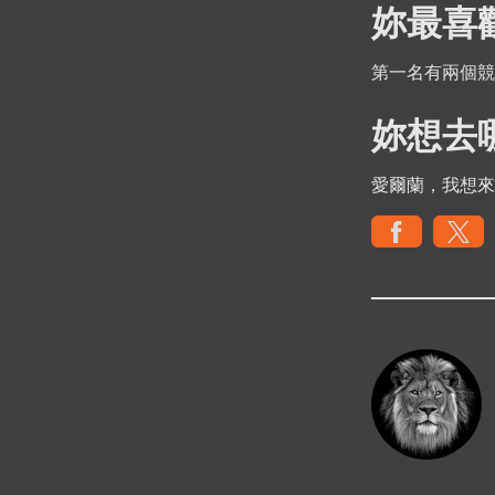
妳最喜
第一名有兩個競
妳想去
愛爾蘭，我想來