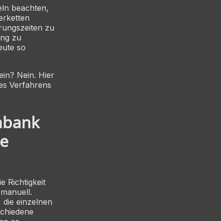
eln beachten,
erketten
rungszeiten zu
ung zu
eute so
in? Nein. Hier
des Verfahrens
enbank
he
e Richtigkeit
 manuell.
die einzelnen
schiedene