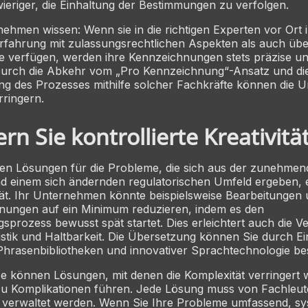
wieriger, die Einhaltung der Bestimmungen zu verfolgen.
ehmen wissen: Wenn sie in die richtigen Experten vor Ort i
rfahrung mit zulassungsrechtlichen Aspekten als auch übe
e verfügen, werden ihre Kennzeichnungen stets präzise un
. Durch die Abkehr vom „Pro Kennzeichnung“-Ansatz und di
ung des Prozesses mithilfe solcher Fachkräfte können die
rringern.
rn Sie kontrollierte Kreativität
sten Lösungen für die Probleme, die sich aus der zunehme
nd einem sich ändernden regulatorischen Umfeld ergeben, 
tät. Ihr Unternehmen könnte beispielsweise Bearbeitungen
ungen auf ein Minimum reduzieren, indem es den
prozess bewusst spät startet. Dies erleichtert auch die V
stik und Haltbarkeit. Die Übersetzung können Sie durch Ei
Phrasenbibliotheken und innovativer Sprachtechnologie be
 können Lösungen, mit denen die Komplexität verringert w
zu Komplikationen führen. Jede Lösung muss von Fachleute
d verwaltet werden. Wenn Sie Ihre Probleme umfassend, sy