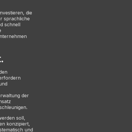
nvestieren, die
r sprachliche
d schnell
e
 Unternehmen
.
nden
erfordern
 und
erwaltung der
nsatz
schleunigen.
erden soll,
n konzipiert,
stematisch und