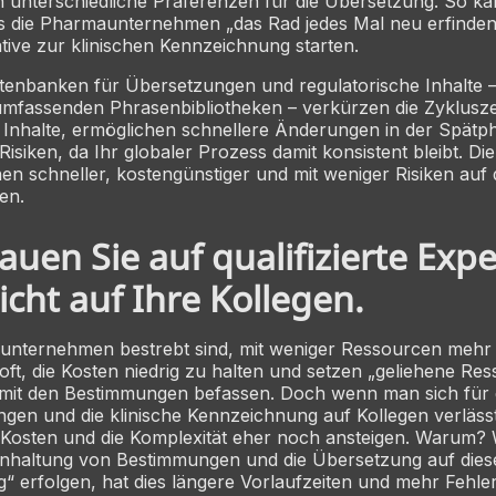
 unterschiedliche Präferenzen für die Übersetzung. So ka
ss die Pharmaunternehmen „das Rad jedes Mal neu erfinden
iative zur klinischen Kennzeichnung starten.
Datenbanken für Übersetzungen und regulatorische Inhalte –
 umfassenden Phrasenbibliotheken – verkürzen die Zyklusze
e Inhalte, ermöglichen schnellere Änderungen in der Spätp
Risiken, da Ihr globaler Prozess damit konsistent bleibt. Die 
n schneller, kostengünstiger und mit weniger Risiken auf
en.
rauen Sie auf qualifizierte Exp
icht auf Ihre Kollegen.
unternehmen bestrebt sind, mit weniger Ressourcen mehr 
oft, die Kosten niedrig zu halten und setzen „geliehene Res
n mit den Bestimmungen befassen. Doch wenn man sich für 
en und die klinische Kennzeichnung auf Kollegen verlässt,
 Kosten und die Komplexität eher noch
ansteigen
. Warum? 
inhaltung von Bestimmungen und die Übersetzung auf dies
 erfolgen, hat dies längere Vorlaufzeiten und mehr Fehle