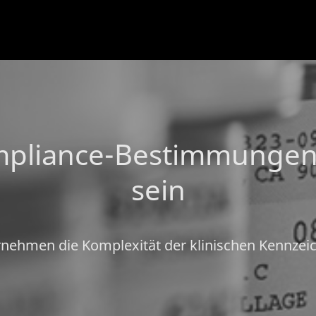
mpliance-Bestimmungen 
sein
rnehmen die Komplexität der klinischen Kennzei