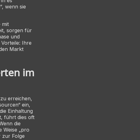
nn es
“, wenn sie
 mit
it, sorgen für
hase und
Vorteile: Ihre
 den Markt
erten im
zu erreichen,
sourcen“ ein,
die Einhaltung
 führt dies oft
Wenn die
e Weise „pro
r zur Folge