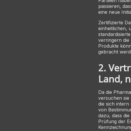
Parteien haben
passieren, da
eine neue Init
Zertifizierte 
einheitlichen,
standardisiert
verringern die 
Produkte könne
gebracht werd
2. Vert
Land, n
Da die Pharma
versuchen sie 
die sich inter
von Bestimmung
dazu, dass die
Prüfung der E
Kennzeichnung“