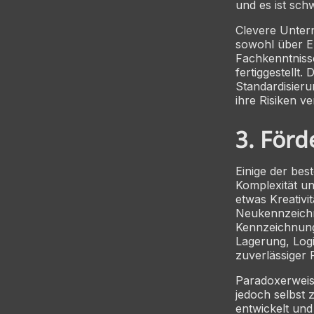
und es ist sch
Clevere Untern
sowohl über E
Fachkenntniss
fertiggestellt
Standardisier
ihre Risiken ve
3. Förde
Einige der be
Komplexität u
etwas Kreativi
Neukennzeichn
Kennzeichnungs
Lagerung, Logi
zuverlässiger 
Paradoxerweise
jedoch selbst 
entwickelt un