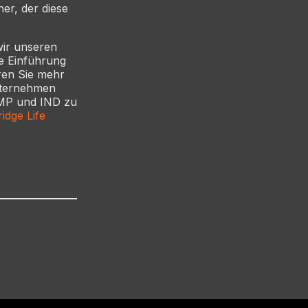
er, der diese
wir unseren
le Einführung
ren Sie mehr
nternehmen
IMP und IND zu
idge Life