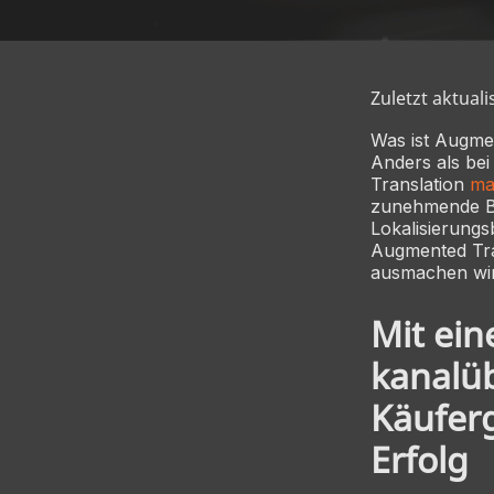
Zuletzt aktuali
Was ist Augme
Anders als be
Translation
ma
zunehmende Bed
Lokalisierungs
Augmented Tran
ausmachen wi
Mit ein
kanalüb
Käufer
Erfolg