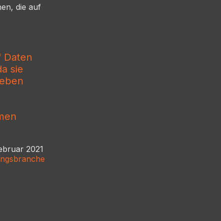
en, die auf
f Daten
a sie
leben
hmen
Februar 2021
rungsbranche