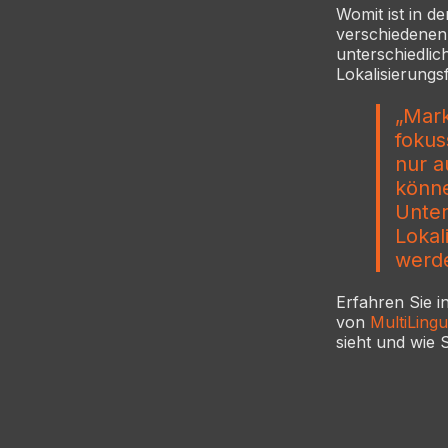
Womit ist in d
verschiedenen 
unterschiedlic
Lokalisierungs
„Mark
fokus
nur a
könne
Unter
Lokal
werde
Erfahren Sie i
von
MultiLingu
sieht und wie 