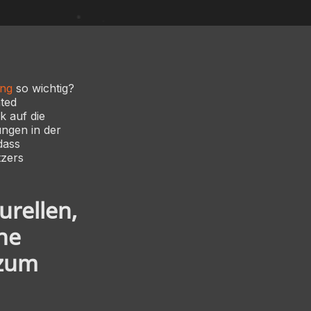
ng
so wichtig?
ted
k auf die
ungen in der
dass
tzers
urellen,
ne
 zum