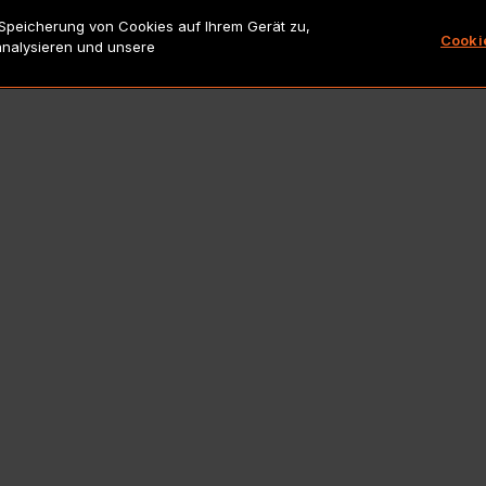
 Speicherung von Cookies auf Ihrem Gerät zu,
Copyright 2026 Lionbridge Technologies, LLC. Alle Rechte vorbeha
Cooki
analysieren und unsere