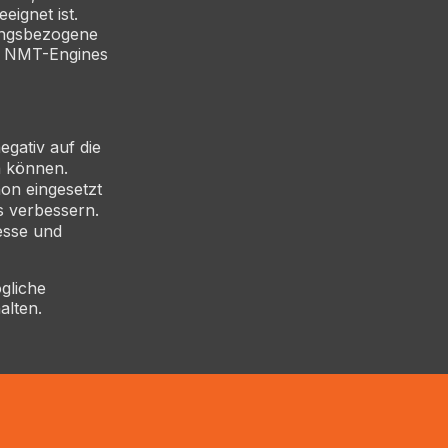
eignet ist.
zungsbezogene
da NMT-Engines
gativ auf die
n können.
on eingesetzt
s verbessern.
esse und
gliche
alten.