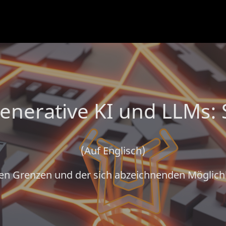
erative KI und LLMs: S
(Auf Englisch)
gen Grenzen und der sich abzeichnenden Möglichk