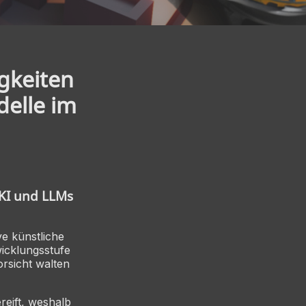
gkeiten
elle im
 KI und LLMs
e künstliche
wicklungsstufe
rsicht walten
reift, weshalb