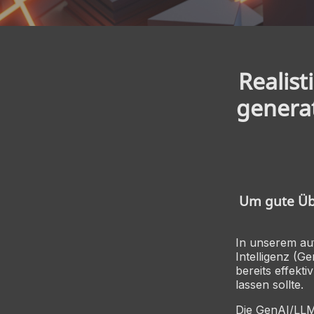
Realis
genera
Um gute Übe
In unserem au
Intelligenz (G
bereits effek
lassen sollte.
Die GenAI/LLM-T