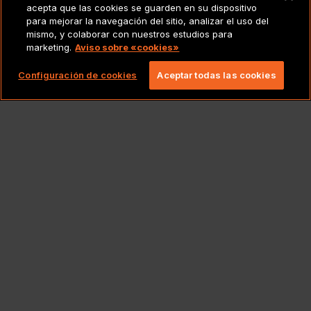
acepta que las cookies se guarden en su dispositivo
AVISO LEGAL
para mejorar la navegación del sitio, analizar el uso del
mismo, y colaborar con nuestros estudios para
marketing.
Aviso sobre «cookies»
Copyright 2026 Lionbridge Technologies, LLC.
Todos los derechos reservados.
Configuración de cookies
Aceptar todas las cookies