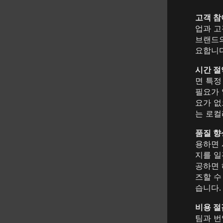
고객 참
업과 고
브랜드의
요합니다
시간 절
면 특정
필요가 
요가 없
는 로컬
품질 향
용하면 
지를 일
공하면 
즈할 수
습니다.
비용 절
팀과 번