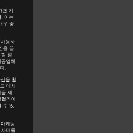
하면 기
. 이는
매우 중
 사용하
간을 끌
화할 필
제공업체
다.
자산을 활
드 메시
침을 제
로컬라이
 수 있
 마케팅
업 사태를