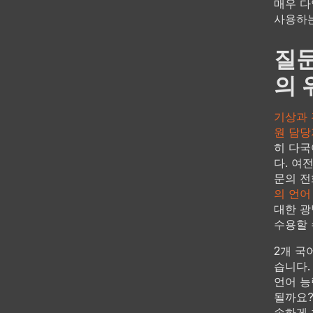
매우 다
사용하는
질문
의 
기상과 
원 담당
히 다국
다. 여
문의 전
의 언어
대한 광
수용할 
2개 국
습니다.
언어 능
될까요?
속하게 