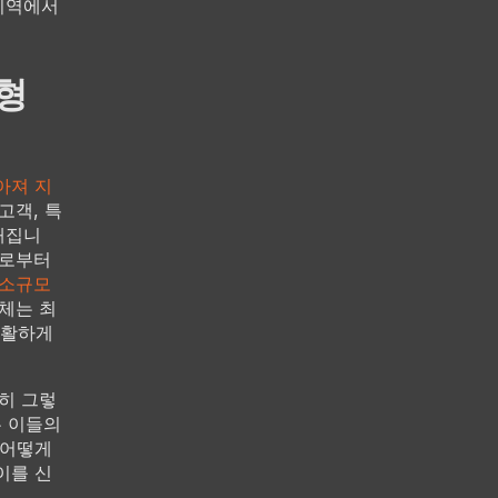
지역에서
형
아져 지
고객, 특
해집니
으로부터
소규모
체는 최
원활하게
히 그렇
는 이들의
 어떻게
이를 신