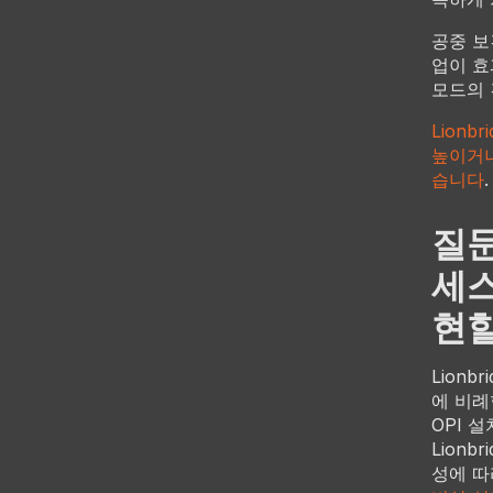
공중 보
업이 효
모드의 
Lion
높이거나
습니다
.
질문
세스
현할
Lion
에 비례
OPI 
Lion
성에 따