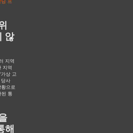
보딩 프
위
 않
러 지역
한 지역
'가상 고
 당사
 상황으로
산된 통
을
통해