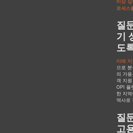
비상 상
로세스를
질문
기 
도록
미래 지
으로 분
의 가용
객 지원
OPI 
한 지역
역사로 
질문
고용