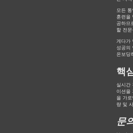
모든 통
훈련을 
공하므로
할 전문
게다가 
성공의 
온보딩하
핵
실시간 
이션을 
을 가로
량 및 
문