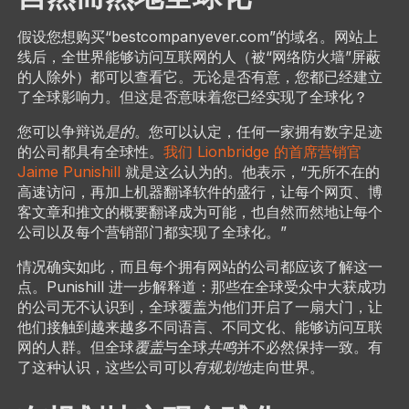
假设您想购买“bestcompanyever.com”的域名。网站上
线后，全世界能够访问互联网的人（被“网络防火墙”屏蔽
的人除外）都可以查看它。无论是否有意，您都已经建立
了全球影响力。但这是否意味着您已经实现了全球化？
您可以争辩说
是的
。您可以认定，任何一家拥有数字足迹
的公司都具有全球性。
我们 Lionbridge 的首席营销官
Jaime Punishill
就是这么认为的。他表示，“无所不在的
高速访问，再加上机器翻译软件的盛行，让每个网页、博
客文章和推文的概要翻译成为可能，也自然而然地让每个
公司以及每个营销部门都实现了全球化。”
情况确实如此，而且每个拥有网站的公司都应该了解这一
点。Punishill 进一步解释道：那些在全球受众中大获成功
的公司无不认识到，全球覆盖为他们开启了一扇大门，让
他们接触到越来越多不同语言、不同文化、能够访问互联
网的人群。但全球
覆盖
与全球
共鸣
并不必然保持一致。有
了这种认识，这些公司可以
有规划地
走向世界。