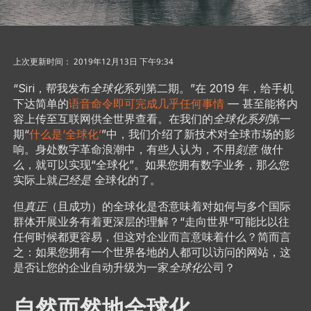
上次更新时间： 2019年12月13日 下午9:34
“Siri，帮我发布
全球化
系列第二期。”在 2019 年，给手机
下达简单的
语音命令即可完成几乎任何事情
— 甚至能将内
容上传至互联网供全世界查看。在我们的
全球化系列
第一
期“
什么是‘全球化’
”中，我们介绍了新技术对全球市场的影
响。身处数字革命浪潮中，有些人认为，不用
刻意
做什
么，就可以实现“全球化”。如果您拥有数字业务，那么您
实际上就
已经是
全球化的了。
但
真正
（且成功）的全球化是否意味着对如何与多个国际
群体开展业务有着更深层的理解？“走向世界”可能比以往
任何时候都更容易，但这对企业而言意味着什么？简而言
之：如果您拥有一个世界各地的人都可以访问的网站，这
是否让您的企业自动升级为一家
全球化
公司？
自然而然地全球化