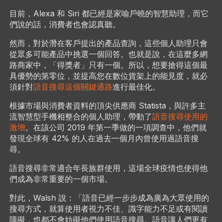
目前，Alexa 和 Siri 都已經是家喻戶曉的智慧助理，而它
們說的話，消費者也會認真聽。
然而，對於潛在客戶提出的產品查詢，這些個人助理只會
從眾多可能產品中挑選一個回答。也就是說，在這麼多網
路商家中，「得獎者」只有一個。所以，想要搶得這個最
具優勢的第零位，並提高您在數位貨架上的能見度，就必
須針對
語音搜尋這個關鍵通路
進行最佳化。
根據市場與消費者資料的頂尖供應商 Statista，與許多主
流智慧型手機相整合的個人助理，帶動了
語音搜尋使用的
激增
。在該公司 2019 年第一季做的一項調查中，他們就
發現全球有 42% 的人在過去一個月內曾使用過語音搜
尋。
語音搜尋非常適合年長族群使用，這場全球疫情也使得他
們成為非常重要的一個市場。
對此，Walsh 說：「語音已經一步步成為廣為大眾使用的
搜尋方式，就算使用者視力不佳、識字能力不足或有閱讀
障礙，也都不會妨礙他們使用語音搜尋。語音讓人們更有