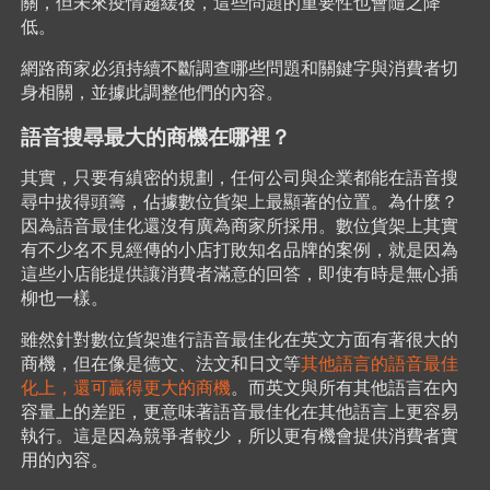
關，但未來疫情趨緩後，這些問題的重要性也會隨之降
低。
網路商家必須持續不斷調查哪些問題和關鍵字與消費者切
身相關，並據此調整他們的內容。
語音搜尋最大的商機在哪裡？
其實，只要有縝密的規劃，任何公司與企業都能在語音搜
尋中拔得頭籌，佔據數位貨架上最顯著的位置。為什麼？
因為語音最佳化還沒有廣為商家所採用。數位貨架上其實
有不少名不見經傳的小店打敗知名品牌的案例，就是因為
這些小店能提供讓消費者滿意的回答，即使有時是無心插
柳也一樣。
雖然針對數位貨架進行語音最佳化在英文方面有著很大的
商機，但在像是德文、法文和日文等
其他語言的語音最佳
化上，還可贏得更大的商機
。而英文與所有其他語言在內
容量上的差距，更意味著語音最佳化在其他語言上更容易
執行。這是因為競爭者較少，所以更有機會提供消費者實
用的內容。