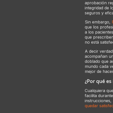
aprobación reg
integridad de 
seguros y efic
Sin embargo,
que los profes
a los paciente
que prescriben
no está satisf
A decir verdad
acompañan una
doblado que a
mundo cada ve
mejor de hacer 
¿Por qué es 
Cualquiera que
facilita durant
instrucciones,
quedar satisfe