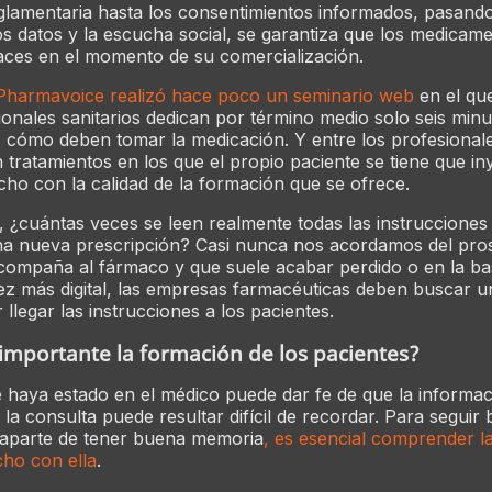
lamentaria hasta los consentimientos informados, pasando
los datos y la escucha social, se garantiza que los medicam
aces en el momento de su comercialización.
Pharmavoice realizó hace poco un seminario web
en el qu
ionales sanitarios dedican por término medio solo seis minu
s cómo deben tomar la medicación. Y entre los profesionale
 tratamientos en los que el propio paciente se tiene que in
echo con la calidad de la formación que se ofrece.
, ¿cuántas veces se leen realmente todas las instrucciones
 nueva prescripción? Casi nunca nos acordamos del pro
compaña al fármaco y que suele acabar perdido o en la ba
z más digital, las empresas farmacéuticas deben buscar 
llegar las instrucciones a los pacientes.
importante la formación de los pacientes?
 haya estado en el médico puede dar fe de que la informa
e la consulta puede resultar difícil de recordar. Para seguir 
 aparte de tener buena memoria
, es esencial comprender l
cho con ella
.