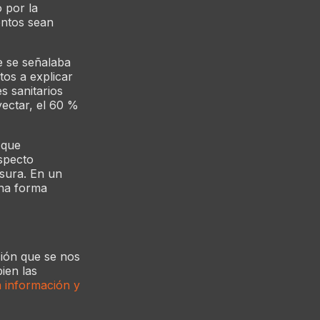
 por la
entos sean
e se señalaba
tos a explicar
s sanitarios
yectar, el 60 %
 que
specto
sura. En un
una forma
ción que se nos
bien las
a información y