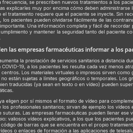
frecuencia, se prescriben nuevos tratamientos a los pacie
ras explicarles muy por encima cómo deben administrarse 
 el tratamiento requiere que el paciente se inyecte. Sin rec
, los pacientes pueden olvidarse fácilmente de las contrain
importante. Una información completa y fácil de recordar 
ncumplimiento y mantener la seguridad tanto del paciente 
.
n las empresas farmacéuticas informar a los pa
umenta la prestación de servicios sanitarios a distancia du
 COVID-19, a los pacientes les resulta cada vez menos atrac
s centros. Los materiales virtuales o impresos sirven como 
 no están sujetas a límites geográficos o temporales. Los gr
bien traducidas (ya sean en texto o en vídeo) pueden super
áticas.
ya eligen por sí mismos el formato de vídeo para compleme
 los profesionales sanitarios; sirvan de ejemplo los vídeos 
 suturas. Las empresas farmacéuticas pueden llenar ese 
io: valiosos vídeos explicativos, a los que los pacientes p
código de barras que se encuentra en el propio tratamien
ídeos o enlaces de formación a las aplicaciones de telesal