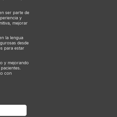
en ser parte de
periencia y
nitiva, mejorar
en la lengua
rigurosas desde
es para estar
do y mejorando
 pacientes.
to con