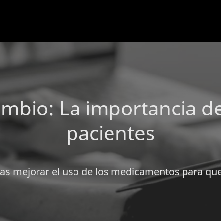
mbio: La importancia de
pacientes
 mejorar el uso de los medicamentos para que s