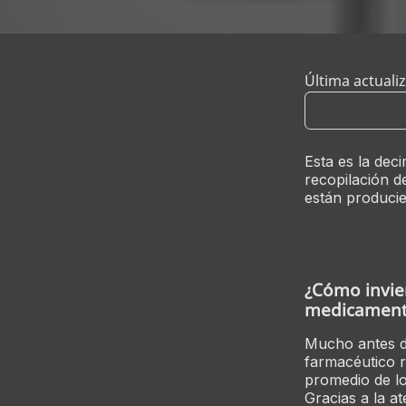
Última actuali
Conduct a sea
Esta es la dec
recopilación d
están producie
¿Cómo invie
medicament
Mucho antes de
farmacéutico r
promedio de lo
Gracias a la a