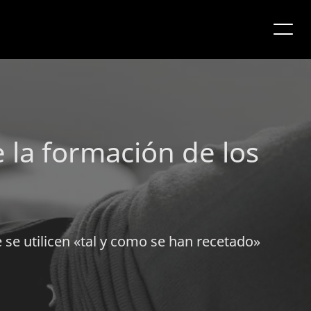
 la formación de los
e utilicen «tal y como se han recetado»