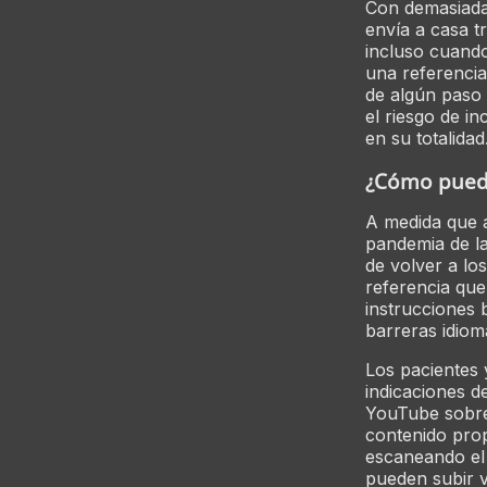
Con demasiada 
envía a casa t
incluso cuando
una referencia
de algún paso 
el riesgo de i
en su totalidad
¿Cómo puede
A medida que a
pandemia de la
de volver a lo
referencia que
instrucciones 
barreras idiom
Los pacientes 
indicaciones de
YouTube sobre
contenido prop
escaneando el 
pueden subir v