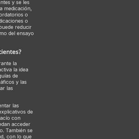
ntes y se les
la medicación,
ordatorios o
dicaciones o
puede reducir
como del ensayo
cientes?
rante la
tiva la idea
guías de
áficos y las
ar las
ntar las
explicativos de
vacío con
uedan acceder
to. También se
ud, con lo que