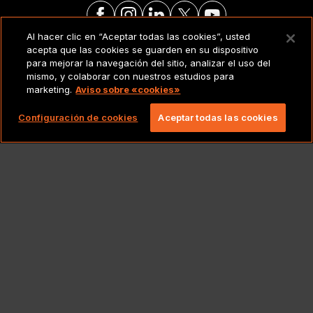
Al hacer clic en “Aceptar todas las cookies”, usted
acepta que las cookies se guarden en su dispositivo
AVISO LEGAL
para mejorar la navegación del sitio, analizar el uso del
mismo, y colaborar con nuestros estudios para
marketing.
Aviso sobre «cookies»
Copyright 2026 Lionbridge Technologies, LLC.
Todos los derechos reservados.
Configuración de cookies
Aceptar todas las cookies