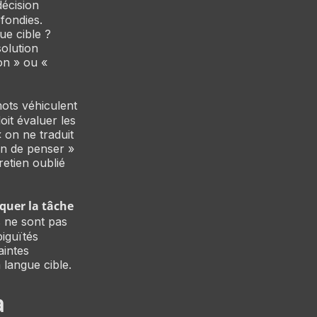
décision
ofondies.
ue cible ?
solution
on » ou «
ots véhiculent
it évaluer les
 on ne traduit
on de penser »
retien oublié
quer la tâche
s ne sont pas
biguïtés
aintes
 langue cible.
a