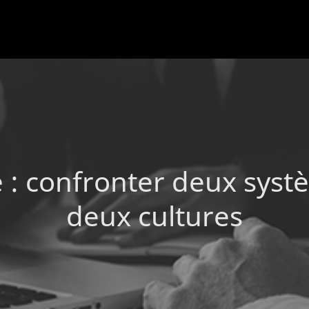
ue : confronter deux sys
deux cultures