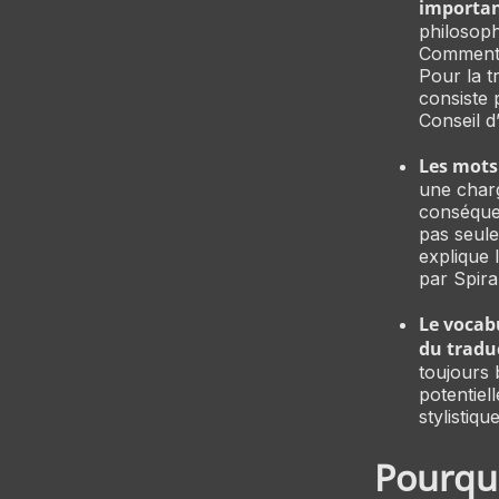
importan
philosoph
Comment t
Pour la t
consiste 
Conseil d
Les mots
une charg
conséquen
pas seule
explique 
par
Spira
Le vocabu
du tradu
toujours 
potentiel
stylistiq
Pourquo