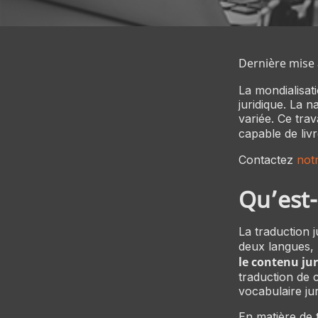
Dernière mise 
La mondialisat
juridique. La 
variée. Ce trav
capable de liv
Contactez
not
Qu’est-
La traduction j
deux langues, 
le contenu jur
traduction de c
vocabulaire jur
En matière de t