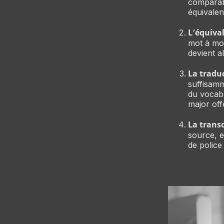
comparabl
équivalen
L’équival
mot à mot
devient a
La traduc
suffisamm
du vocabu
major of
La transc
source, e
de police