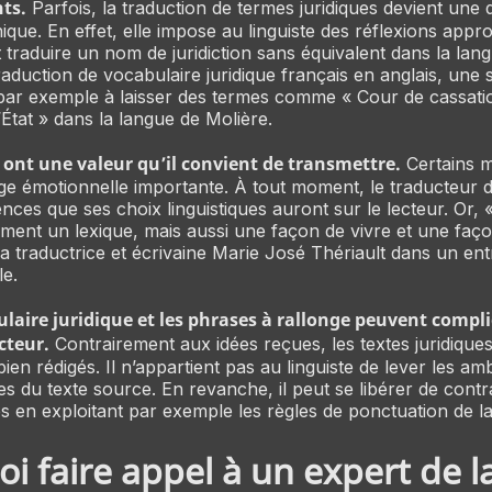
ts.
Parfois, la traduction de termes juridiques devient une 
ique. En effet, elle impose au linguiste des réflexions appr
raduire un nom de juridiction sans équivalent dans la lang
raduction de vocabulaire juridique français en anglais, une 
par exemple à laisser des termes comme « Cour de cassati
’État » dans la langue de Molière.
 ont une valeur qu’il convient de transmettre.
Certains m
e émotionnelle importante. À tout moment, le traducteur do
ces que ses choix linguistiques auront sur le lecteur. Or, «
ment un lexique, mais aussi une façon de vivre et une faç
la traductrice et écrivaine Marie José Thériault dans un ent
le
.
laire juridique et les phrases à rallonge peuvent compli
cteur.
Contrairement aux idées reçues, les textes juridique
bien rédigés. Il n’appartient pas au linguiste de lever les am
les du texte source. En revanche, il peut se libérer de contr
ues en exploitant par exemple les règles de ponctuation de la
i faire appel à un expert de l