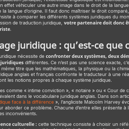
n effet véhiculer une autre image dans le droit de la langue
e la langue d’origine. Il faut donc maîtriser le droit comparé,
nsiste à comparer les différents systèmes juridiques du mo
votre partenaire doit donc êt
ssion de traduction juridique,
riste
.
age juridique : qu’est-ce que c
confronter deux systèmes, deux dé
juridique nécessite de
 juridiques
différentes. Ce n’est pas une science exacte, c’e
u même titre que les mathématiques, la physique ou la chimi
idique anglais et français confronte le traducteur à une réalit
t les notions propres à chaque système juridique.
mes comme « intime conviction », « notaire » ou « Cour de c
ivalent dans le vocabulaire juridique anglais. Dans son articl
dique face à la différence
», l’angliciste Malcolm Harvey év
r aborder ce problème. Chacune d’entre elles présente à l
es inconvénients.
ence culturelle :
cette technique consiste à choisir un réfé