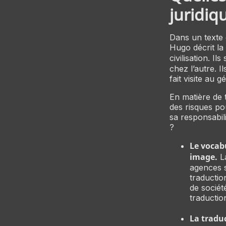
juridiq
Dans un texte 
Hugo décrit la
civilisation. I
chez l’autre. I
fait visite au g
En matière de 
des risques pou
sa responsabili
?
Le vocabu
image.
La
agences s
traduction
de société
traductio
La traduc