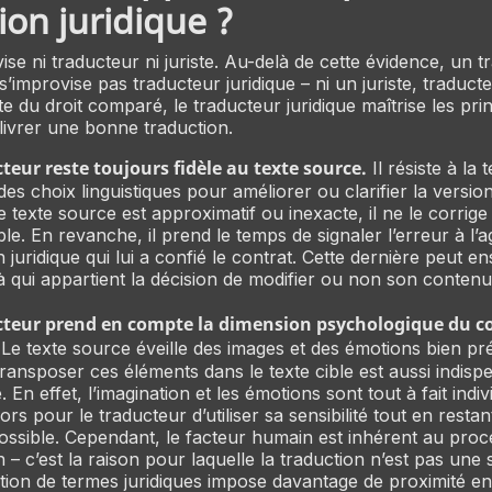
ion juridique ?
se ni traducteur ni juriste. Au-delà de cette évidence, un t
s’improvise pas traducteur juridique – ni un juriste, traduct
ste du droit comparé, le traducteur juridique maîtrise les pri
livrer une bonne traduction.
teur reste toujours fidèle au texte source.
Il résiste à la 
des choix linguistiques pour améliorer ou clarifier la version
 le texte source est approximatif ou inexacte, il ne le corrig
ble. En revanche, il prend le temps de signaler l’erreur à l’
n juridique qui lui a confié le contrat. Cette dernière peut e
, à qui appartient la décision de modifier ou non son contenu 
cteur prend en compte la dimension psychologique du 
Le texte source éveille des images et des émotions bien pr
Transposer ces éléments dans le texte cible est aussi indis
En effet, l’imagination et les émotions sont tout à fait indiv
lors pour le traducteur d’utiliser sa sensibilité tout en restan
possible. Cependant, le facteur humain est inhérent au pro
n – c’est la raison pour laquelle la traduction n’est pas une
tion de termes juridiques impose davantage de proximité en