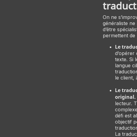
traduct
On ne s’improvi
généraliste ne 
d’être spéciali
permettent de 
Le traduc
d’opérer 
texte. Si
langue ci
traductio
le client
Le tradu
original.
lecteur. 
complexe. 
défi est a
objectif 
traductio
La traduc