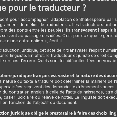
ue pour le traducteur ?
écrit pour accompagner l’adaptation de Shakespeare par son
 grandeur du métier de traducteur. « Les traducteurs ont u
transvasent l’esprit
ls sont des ponts entre les peuples. Ils
ls servent au passage des idées. C’est par eux que le génie 
énie d’une autre nation », écrit-il.
traduction juridique, cet acte de « transvaser l’esprit huma
r le linguiste. En effet, le traducteur et juriste de droit c
té en cas d’erreur. Quels sont les difficultés liées au vocabu
laire juridique français est vaste et la nature des docu
 nature du texte à traduire doit déterminer la manière de l’
pécialisées reçoivent des demandes extrêmement variées, a
 du contrat en anglais à celle de l’acte de naissance, titre d
, casier judiciaire ou relevé de notes. Le linguiste doit exéc
n en fonction de l’objectif du document.
tion juridique oblige le prestataire à faire des choix lin