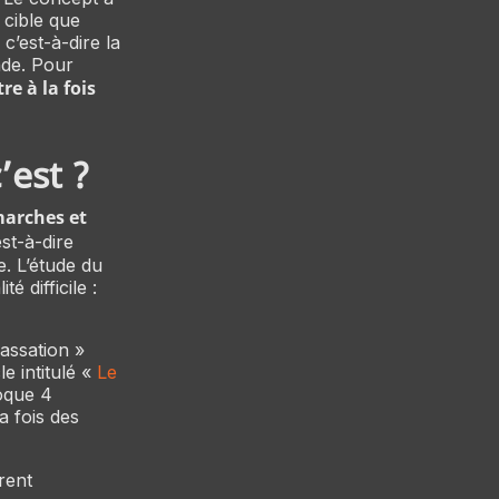
 cible que
 c’est-à-dire la
nde. Pour
re à la fois
’est ?
marches et
st-à-dire
e. L’étude du
é difficile :
assation »
e intitulé «
Le
oque 4
a fois des
rent