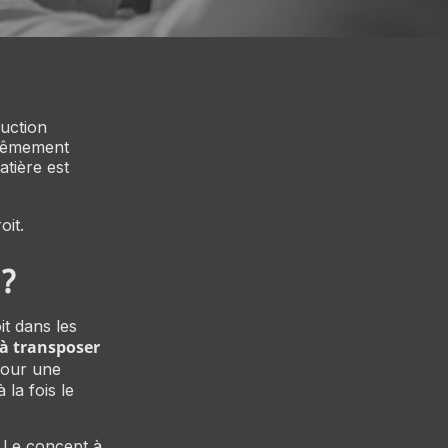
duction
trêmement
atière est
oit.
 ?
it dans les
à transposer
Pour une
 la fois le
e. Le concept à