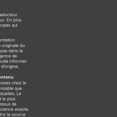
raducteur
eur. En plus
ncipes qui
tentation
 originale du
e pas dans la
agence de
nsuite informer
d’origine.
contenu
écises chez le
pensable que
iduelles. Le
t le plus
cessus de
 science exacte.
tre la source