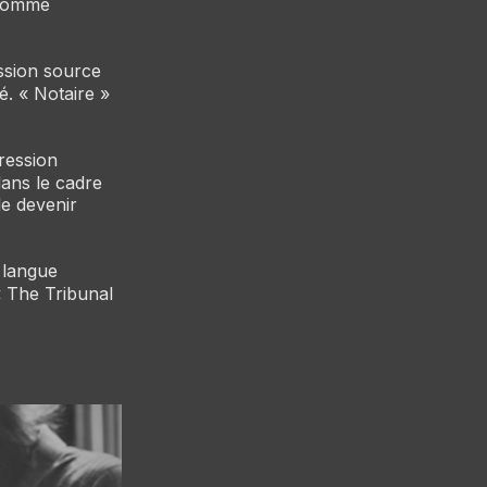
 comme
ession source
é. « Notaire »
pression
dans le cadre
le devenir
a langue
«
The
Tribunal