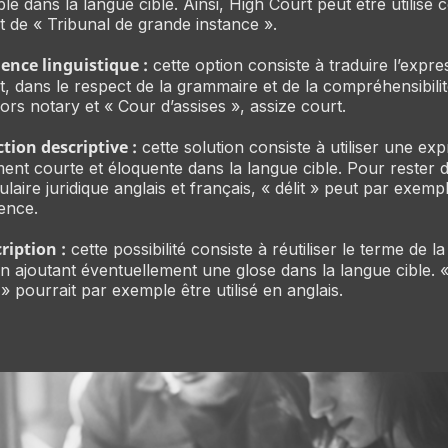
e dans la langue cible. Ainsi,
High Court
peut être utilisé
t de « Tribunal de grande instance ».
ence linguistique :
cette option consiste à traduire l’expr
, dans le respect de la grammaire et de la compréhensibilit
lors
notary
et « Cour d’assises »,
assize court
.
tion descriptive :
cette solution consiste à utiliser une ex
ent courte et éloquente dans la langue cible. Pour rester 
laire juridique anglais et français, « délit » peut par exemp
fence
.
ription :
cette possibilité consiste à réutiliser le terme de l
n ajoutant éventuellement une glose dans la langue cible. 
 » pourrait par exemple être utilisé en anglais.