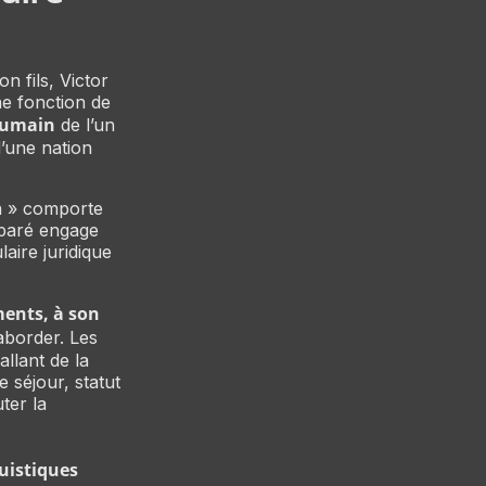
 fils, Victor
ne fonction de
 humain
de l’un
d’une nation
in » comporte
omparé engage
laire juridique
ments, à son
aborder. Les
llant de la
e séjour, statut
uter la
guistiques