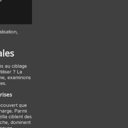
lisation,
ales
és au ciblage
iliser ? La
me, examinons
es.
rises
écouvert que
charge. Parmi
lla ciblent des
nche, dominent
rques.