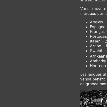
Vous trouverez
marques par ra
Anglais –
Espagnol
Français
Portugai
Italien –
Arabe – 
Swahili –
Afrikaan
Amhariqu
Haoussa 
Les langues afr
venda bénéfici
de grande mar