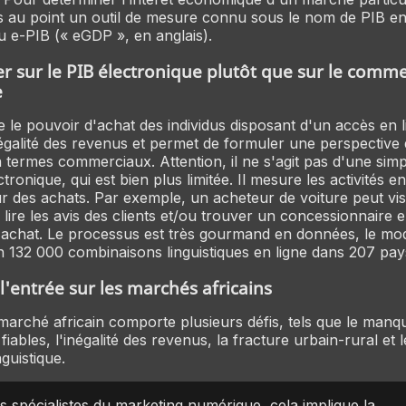
 au point un outil de mesure connu sous le nom de PIB en 
u e-PIB (« eGDP », en anglais).
r sur le PIB électronique plutôt que sur le comm
e
le pouvoir d'achat des individus disposant d'un accès en lig
égalité des revenus et permet de formuler une perspective 
 termes commerciaux. Attention, il ne s'agit pas d'une sim
onique, qui est bien plus limitée. Il mesure les activités en
 des achats. Par exemple, un acheteur de voiture peut visi
 lire les avis des clients et/ou trouver un concessionnaire 
 achat. Le processus est très gourmand en données, le mod
n 132 000 combinaisons linguistiques en ligne dans 207 pays 
 l'entrée sur les marchés africains
marché africain comporte plusieurs défis, tels que le manq
fiables, l'inégalité des revenus, la fracture urbain-rural et
nguistique.
s spécialistes du marketing numérique, cela implique la