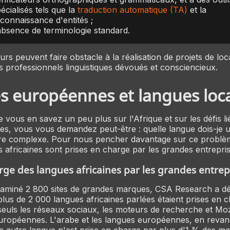
écialisés tels que la
traduction automatique (TA)
et la
connaissance d'entités ;
absence de terminologie standard.
rs peuvent faire obstacle à la réalisation de projets de loca
professionnels linguistiques dévoués et consciencieux.
s européennes et langues loc
 vous en savez un peu plus sur l'Afrique et sur les défis li
es, vous vous demandez peut-être : quelle langue dois-je ut
re complexe. Pour nous pencher davantage sur ce problè
s africaines sont prises en charge par les grandes entrepris
rge des langues africaines par les grandes entrep
xaminé 2 800 sites de grandes marques, CSA Research a d
plus de 2 000 langues africaines parlées étaient prises en 
euls les réseaux sociaux, les moteurs de recherche et Mozi
uropéennes. L'arabe et les langues européennes, en reva
 autre langue n'est prise en charge par plus d'1 % des ma