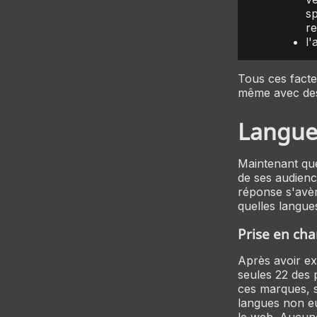
sp
re
l'
Tous ces facteu
même avec des 
Langue
Maintenant que
de ses audienc
réponse s'avè
quelles langue
Prise en cha
Après avoir e
seules 22 des 
ces marques, s
langues non e
le web. Aucune