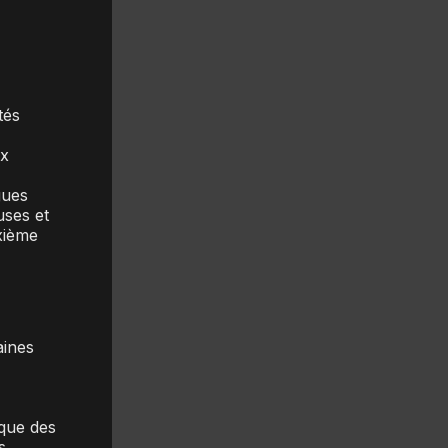
tés
ux
gues
uses et
xième
aines
 que des
s