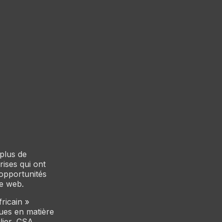
 plus de
ises qui ont
opportunités
le web.
fricain »
ques en matière
lier, CSA