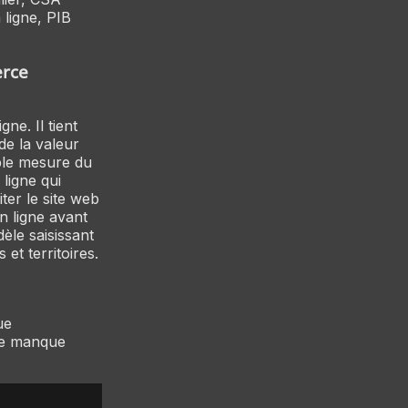
ligne, PIB
erce
ne. Il tient
de la valeur
ple mesure du
 ligne qui
ter le site web
en ligne avant
èle saisissant
et territoires.
ue
 le manque