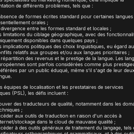
tation de différents problèmes, tels que :
absence de formes écrites standard pour certaines langues
sentiellement orales ;
 divergence entre les formes standard et locales ;
s limitations du ciblage géographique, avec des fonctionnali
iquement disponibles dans quelques pays ;
s implications politiques des choix linguistiques, eu égard a
nflits relatifs aux groupes et/ou aux langues prioritaires ;
 répartition des revenus et le prestige de la langue. Les lan
uropéennes sont parfois considérées comme plus prestigie
éférées par un public éduqué, même s'il s'agit de leur deu
ngue.
s équipes de localisation et les prestataires de services
iques (PSL), les défis incluent :
ouver des traducteurs de qualité, notamment dans les dom
chniques ;
céder aux outils de traduction en raison d'un accès à
ternet/stockage dans le cloud de mauvaise qualité ;
céder à des outils généraux de traitement du langage, tels
rificateurs orthographiques et grammaticaux, et à des outil