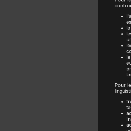
confron
l'
es
la
le
un
le
co
la
e
pr
la
Pour le
linguist
tr
te
ac
In
ac
vé