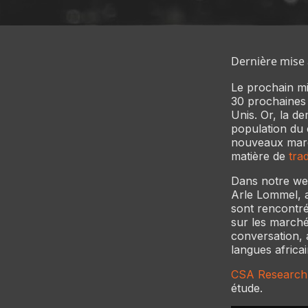
Dernière mise à
Le prochain mil
30 prochaines 
Unis. Or, la d
population du 
nouveaux march
matière de
tra
Dans notre we
Arle Lommel, a
sont rencontrés
sur les marché
conversation, 
langues africai
CSA Research
étude.