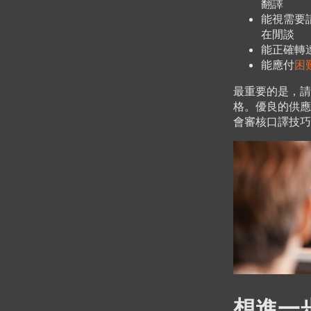
翻譯
能視需要
在閒談
能正確轉
能應付
困
最重要的是，請
格。優良的供應
會審核口譯技
想進一步