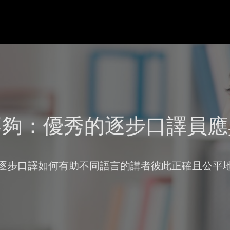
不夠：優秀的逐步口譯員應
逐步口譯如何有助不同語言的講者彼此正確且公平