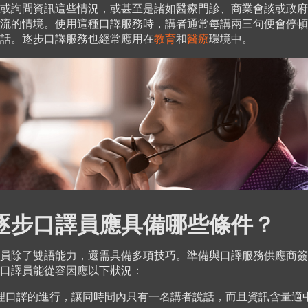
或詢問資訊這些情況，或甚至是諸如醫療門診、商業會談或政府
流的情境。使用這種口譯服務時，講者通常每講兩三句便會停頓
話。逐步口譯服務也經常應用在
教育
和
醫療
環境中。
逐步口譯員應具備哪些條件？
員除了雙語能力，還需具備多項技巧。準備與口譯服務供應商簽
口譯員能從容因應以下狀況：
理口譯的進行，讓同時間內只有一名講者說話，而且資訊含量適