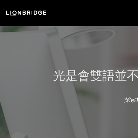
光是會雙語並
探索