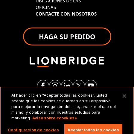
UBICACIONES DE LAS
OFICINAS
CONTACTE CON NOSOTROS
HAGA SU PEDIDO
Al hacer clic en “Aceptar todas las cookies”, usted
acepta que las cookies se guarden en su dispositivo
AVISO LEGAL
para mejorar la navegación del sitio, analizar el uso del
mismo, y colaborar con nuestros estudios para
marketing.
Aviso sobre «cookies»
Copyright 2026 Lionbridge Technologies, LLC.
Todos los derechos reservados.
Configuración de cookies
Aceptar todas las cookies