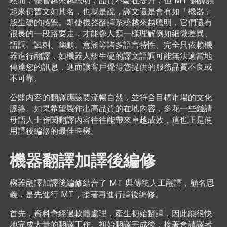
然而，儘管越來越聰明，品質不斷在提升，但 MT 翻譯讀
起來仍舊文如其名，也就是說，譯文還是會有如「機器」
般生硬的感覺。即使機器翻譯系統越來越聰明，它們還有
很長的一段路要走，才能像人類一樣理解例如細微差異、
語調、諷刺、幽默、意涵等諸多語言特性。完全只依賴機
器進行翻譯，如機器人般生硬的譯文語調可能無法適當地
傳達您的訊息，進而讓客戶覺得您提供的服務品質不良或
不可靠。
公關內容的翻譯應該要流暢自然，並符合目標市場的文化
脈絡。如果希望製作出高品質的在地內容，多花一些錢請
母語人士審閱翻譯內容往往能帶來卓越成效，這也正是使
用譯後編修的最佳時機。
機器翻譯加譯後編修
機器翻譯加譯後編修結合了 MT 與傳統人工翻譯，顧名思
義，是先進行 MT，接著再進行譯後編修。
首先，資料會經過軟體處理，產生初始翻譯，因此能很快
地完成大量的翻譯工作。初始翻譯完成後，接著會請譯者