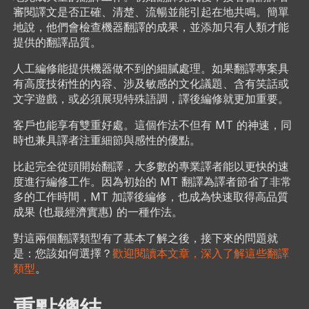
審閱譯文是否正確、清楚、流暢並能引起在地共鳴。簡單
地說，他們會檢查機器翻譯的成果，並添加只有人類才能
提供的翻譯品質。
人工編修能提供機器做不到的細膩處理。如果翻譯專案具
有高度技術性的內容、涉及敏感的文化議題、含有笑話或
文字遊戲，或必須展現特殊語調，譯後編修就更加重要。
客戶也能享有雙重好處。這個作法不但有 MT 的神速，同
時也兼具譯者注重細節與感性的優點。
比起完全從頭開始翻譯，大多數的專業譯者能以更快的速
度進行編修工作。因為初始的 MT 翻譯為譯者節省了非常
多的工作時間，MT 加譯後編修，也成為快速取得高品質
成果 (也最經濟實惠) 的一種作法。
對這兩個翻譯類型有了基本了解之後，接下來的問題就
是：您該如何選擇？
歡迎閱讀本文章，深入了解這些翻譯
類型
。
重點總結